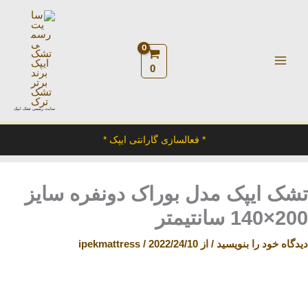
رش
ه
حتوا
0
سایت رسمی تشک ایپک
* فعالسازی گارانتی ایپک *
تشک ایپک مدل بوراک دونفره سایز
200×140 سانتیمتر
دیدگاه‌ خود را بنویسید
/ از
2022/24/10
/
ipekmattress