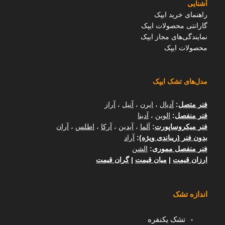
آشنایی
راهنمای خرید ایپک
گارانتی محصولات ایپک
نمایندگی‌های مجاز ایپک
محصولات ایپک
مدل‌های تشک ایپک
فنر متصل
:
آدیال
،
ایرن
،
آنیل
،
آراز
فنر منفصل
:
الوین
،
آدینا
فنر میکروساپورت
:
آلما
،
آیدین
،
آرکا
،
اطلس
،
آران
بدون فنر (ریباندی ویژه)
:
آراد
فنر منفصل مموری
:
الشن
ارزان قیمت
|
میان قیمت
|
گران قیمت
اندازه تشک
تشک یکنفره