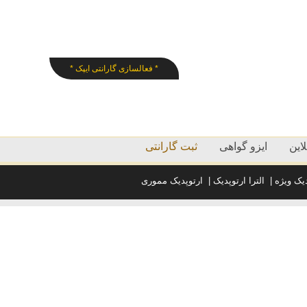
* فعالسازی گارانتی ایپک *
این
ایزو گواهی
ثبت گارانتی
دیک ویژه
|
الترا ارتوپدیک
|
ارتوپدیک مموری