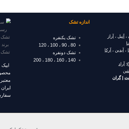
اندازه تشک
،
آنیل
،
آراز
تشک یکنفره
ا
120
،
100
،
90
،
80
،
آیدین
،
آرکا
تشک دونفره
200
،
180
،
160
،
140
:
آراد
ایپک 
شن
محصول
مت
|
گران
معتبر
ایران
م
سفارش