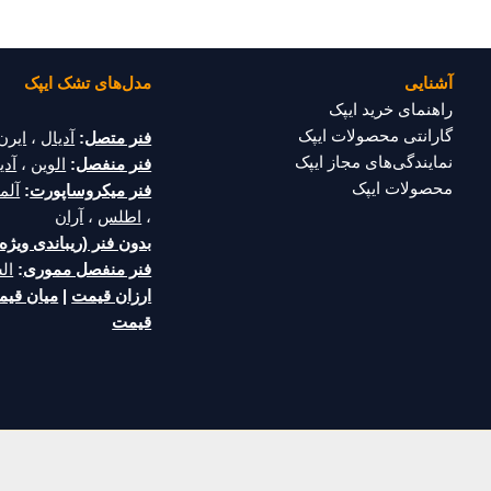
آشنایی
مدل‌های تشک ایپک
راهنمای خرید ایپک
گارانتی محصولات ایپک
فنر متصل
:
آدیال
،
ایرن
نمایندگی‌های مجاز ایپک
فنر منفصل
:
الوین
،
آدین
محصولات ایپک
فنر میکروساپورت
:
آلما
،
اطلس
،
آران
بدون فنر (ریباندی ویژه)
فنر منفصل مموری
:
ال
ارزان قیمت
|
میان قی
قیمت