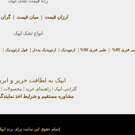
رده قیمت تشک ایپک
ارزان قیمت
|
میان قیمت
|
گران 
انواع تشک ایپک
ی فنری 85%
|
طبی فنری 90%
|
ارتوپدیک
|
ارتوپدیک پددار
|
فول ارتوپدیک
|
م
ایپک به لطافت حریر و ابر
گارانتی ایپک
|
راهنمای خرید
|
محصولات
|
مشاوره مستقیم و شرایط اخذ نمایند
|تمام حقوق این سایت برای برند ای