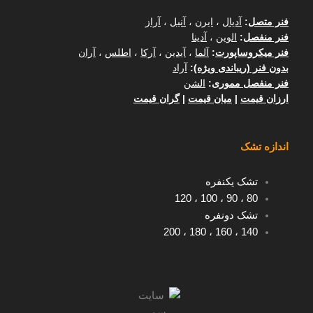
فنر متصل
:
آدیال
،
ایرن
،
آنیل
،
آراز
فنر منفصل
:
الوین
،
آدینا
فنر میکروساپورت
:
آلما
،
آیدین
،
آرکا
،
اطلس
،
آران
بدون فنر (ریباندی ویژه)
:
آراد
فنر منفصل مموری
:
الشن
ارزان قیمت
|
میان قیمت
|
گران قیمت
اندازه تشک
تشک یکنفره
120
،
100
،
90
،
80
تشک دونفره
200
،
180
،
160
،
140