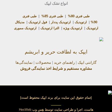
انواع تشک ایپک
طبی فنری 80%
|
طبی فنری 85%
|
طبی فنری
90%
|
ارتوپدیک
|
ارتوپدیک پددار
|
فول ارتوپدیک
|
مدیکال
ارتوپدیک
|
ارتوپدیک ویژه
|
الترا ارتوپدیک
|
ارتوپدیک مموری
ایپک به لطافت حریر و ابریشم
گارانتی ایپک
|
راهنمای خرید
|
محصولات
|
نمایندگی‌ها
مشاوره مستقیم و شرایط اخذ نمایندگی فروش
|تمام حقوق این سایت برای برند ایپک محفوظ است|
_____
هاست، اجرا و طراحی سایت توسط
هِس وب
HesWeb