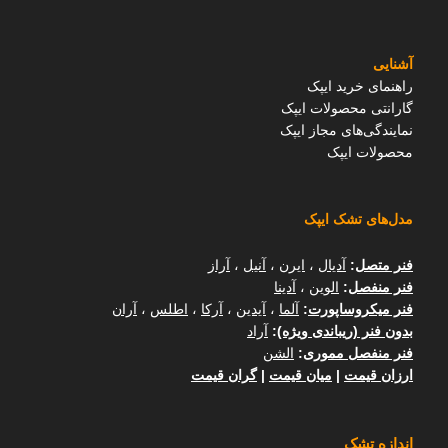
آشنایی
راهنمای خرید ایپک
گارانتی محصولات ایپک
نمایندگی‌های مجاز ایپک
محصولات ایپک
مدل‌های تشک ایپک
فنر متصل
:
آدیال
،
ایرن
،
آنیل
،
آراز
فنر منفصل
:
الوین
،
آدینا
فنر میکروساپورت
:
آلما
،
آیدین
،
آرکا
،
اطلس
،
آران
بدون فنر (ریباندی ویژه)
:
آراد
فنر منفصل مموری
:
الشن
ارزان قیمت
|
میان قیمت
|
گران قیمت
اندازه تشک