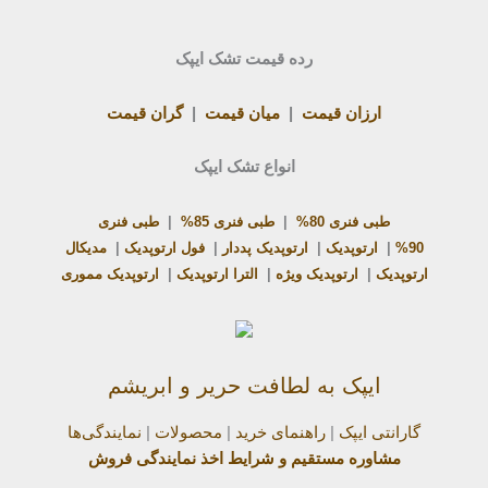
رده قیمت تشک ایپک
ارزان قیمت
|
میان قیمت
|
گران قیمت
انواع تشک ایپک
طبی فنری 80%
|
طبی فنری 85%
|
طبی فنری
90%
|
ارتوپدیک
|
ارتوپدیک پددار
|
فول ارتوپدیک
|
مدیکال
ارتوپدیک
|
ارتوپدیک ویژه
|
الترا ارتوپدیک
|
ارتوپدیک مموری
ایپک به لطافت حریر و ابریشم
گارانتی ایپک
|
راهنمای خرید
|
محصولات
|
نمایندگی‌ها
مشاوره مستقیم و شرایط اخذ نمایندگی فروش