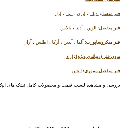
فنر متصل
:
آدیال
،
ایرن
،
آنیل
،
آراز
فنر منفصل
:
الوین
،
آدینا
،
بالاس
فنر میکروساپورت
:
آلما
،
آیدین
،
آرکا
،
اطلس
،
آران
بدون فنر (ریباندی ویژه)
:
آراد
فنر منفصل مموری
:
الشن
بررسی و مشاهده لیست قیمت و محصولات کامل تشک های ایپ