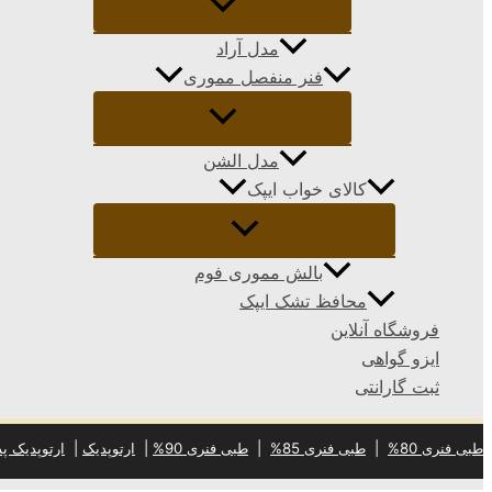
مدل آراد
فنر منفصل مموری
مدل الشن
کالای خواب ایپک
بالش مموری فوم
محافظ تشک ایپک
فروشگاه آنلاین
ایزو گواهی
ثبت گارانتی
طبی فنری 80%
|
طبی فنری 85%
|
طبی فنری 90%
|
ارتوپدیک
|
ارتوپدیک پد