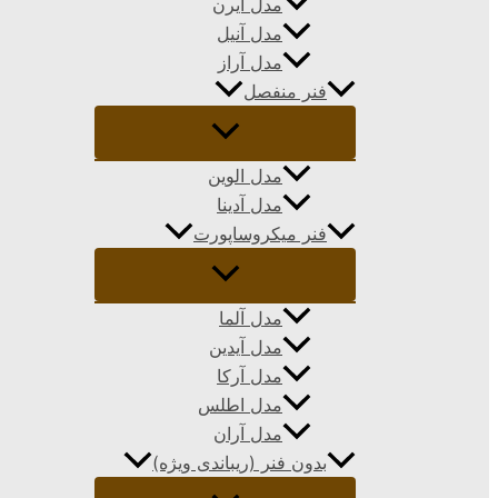
مدل ایرن
مدل آنیل
مدل آراز
فنر منفصل
مدل الوین
مدل آدینا
فنر میکروساپورت
مدل آلما
مدل آیدین
مدل آرکا
مدل اطلس
مدل آران
بدون فنر (ریباندی ویژه)