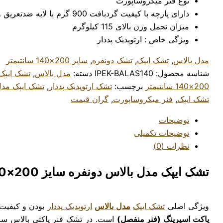
نوع فنر میکروساپورت
دارای پارچه با کیفیت گردبافت 900 گرم با لایه ضدتعریق و ضدحساسیت
میزان تحمل وزن بالای 115 کیلوگرم
ویژگی خاص : ارتوپدیک پددار
مدل بالاس
,
تشک ایپک
,
تشک دونفره
,
سایز 200×140 سانتیمتر
شناسه محصول:
IPEK-BALAS140
دسته:
مدل بالاس
,
تشک ایپک
200×140 سانتیمتر
برچسب:
تشک ارتوپدیک پددار
,
تشک ایپک مدل
تشک ایپک
,
فنر میکروساپورت
,
گران قیمت
توضیحات
توضیحات تکمیلی
نظرات (0)
تشک ایپک مدل بالاس دونفره سایز 200×140 سانتیمتر
ویژگی اصلی
تشک ایپک
مدل بالاس
ارتوپدیک پددار
بودن و کیفیت
پاکت اسپرینگ (فنر منفصل)
است. در تشک فنر پاکتی بالاس ساخ