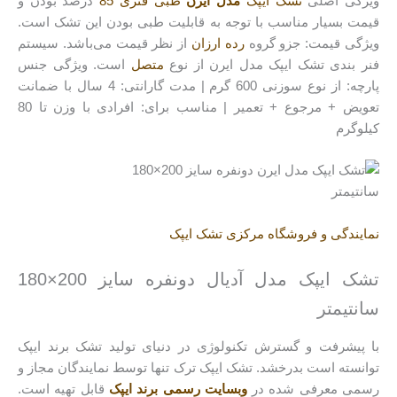
ویژگی اصلی
تشک ایپک
مدل ایرن
طبی فنری 85
درصد بودن و
قیمت بسیار مناسب با توجه به قابلیت طبی بودن این تشک است.
ویژگی قیمت: جزو گروه
رده ارزان
از نظر قیمت می‌باشد. سیستم
فنر بندی تشک ایپک مدل ایرن از نوع
متصل
است. ویژگی جنس
پارچه: از نوع سوزنی 600 گرم | مدت گارانتی: 4 سال با ضمانت
تعویض + مرجوع + تعمیر | مناسب برای: افرادی با وزن تا 80
کیلوگرم
نمایندگی و فروشگاه مرکزی تشک ایپک
تشک ایپک مدل آدیال دونفره سایز 200×180
سانتیمتر
با پیشرفت و گسترش تکنولوژی در دنیای تولید تشک برند ایپک
توانسته است بدرخشد. تشک ایپک ترک تنها توسط نمایندگان مجاز و
رسمی معرفی شده در
وبسایت رسمی برند ایپک
قابل تهیه است.