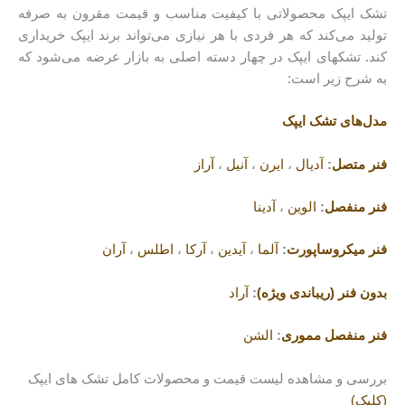
تشک ایپک محصولاتی با کیفیت مناسب و قیمت مقرون به صرفه
تولید می‌کند که هر فردی با هر نیازی می‌تواند برند ایپک خریداری
کند. تشکهای ایپک در چهار دسته اصلی به بازار عرضه می‌شود که
به شرح زیر است:
مدل‌های تشک ایپک
فنر متصل
:
آدیال
،
ایرن
،
آنیل
،
آراز
فنر منفصل
:
الوین
،
آدینا
فنر میکروساپورت
:
آلما
،
آیدین
،
آرکا
،
اطلس
،
آران
بدون فنر (ریباندی ویژه)
:
آراد
فنر منفصل مموری
:
الشن
بررسی و مشاهده لیست قیمت و محصولات کامل تشک های ایپک
(کلیک)