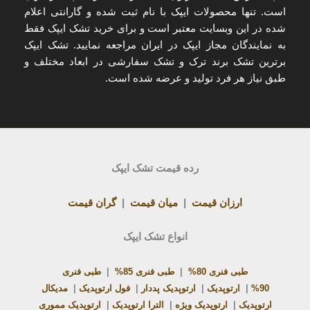
است. تنها
محصولات ایپک با نام ثبت شده و گارانتی اعلام
شده
در این وبسایت معتبر است و برای
خرید تشک ایپک
فقط
به
نمایندگان مجاز ایپک در ایران
مراجعه نمایید. تشک ایپک
برترین تشک برند ترک و تشک سفارشی در ابعاد مختلف و
طبق نیاز هر فرد تولید و عرضه شده است.
رده قیمت تشک ایپک
ارزان قیمت
|
میان قیمت
|
گران قیمت
انواع تشک ایپک
طبی فنری 80%
|
طبی فنری 85%
|
طبی فنری
90%
|
ارتوپدیک
|
ارتوپدیک پددار
|
فول ارتوپدیک
|
مدیکال
ارتوپدیک
|
ارتوپدیک ویژه
|
الترا ارتوپدیک
|
ارتوپدیک مموری