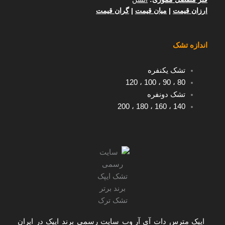
ارزان قیمت
|
میان قیمت
|
گران قیمت
اندازه تشک
تشک یکنفره
120
،
100
،
90
،
80
تشک دونفره
200
،
180
،
160
،
140
ایپک مترس دات آی آر
وب سایت رسمی برند ایپک در ایران