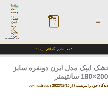
رش
ه
حتوا
0
سایت رسمی تشک ایپک
* فعالسازی گارانتی ایپک *
تشک ایپک مدل ایرن دونفره سایز
200×180 سانتیمتر
دیدگاه‌ خود را بنویسید
/ از
2022/25/10
/
ipekmattress
تشک