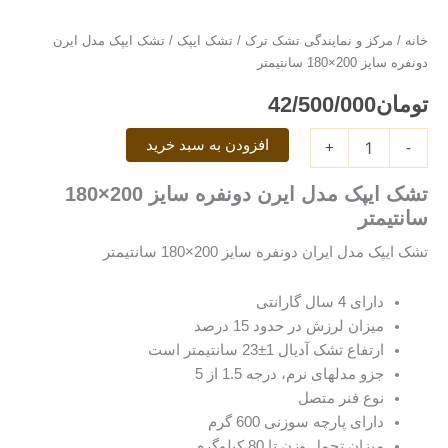
ایپک
مدل
خانه
/
مرکز و نمایندگی تشک ترک
/
تشک ایپک
/ تشک ایپک مدل ایرن
ایرن
دونفره سایز 200×180 سانتیمتر
دونفره
سایز
تومان
42/500/000
200×180
سانتیمتر
افزودن به سبد خرید
عدد
+
-
تشک ایپک مدل ایرن دونفره سایز 200×180
سانتیمتر
تشک ایپک مدل ایران دونفره سایز 200×180 سانتیمتر
دارای 4 سال گارانتی
میزان لرزش در حدود 15 درصد
ارتفاع تشک آدیال 1±23 سانتیمتر است
جزو مدلهای نرم، درجه 1.5 از 5
نوع فنر متصل
دارای پارچه سوزنی 600 گرم
میزان تحمل وزن تا 80 کیلوگرم