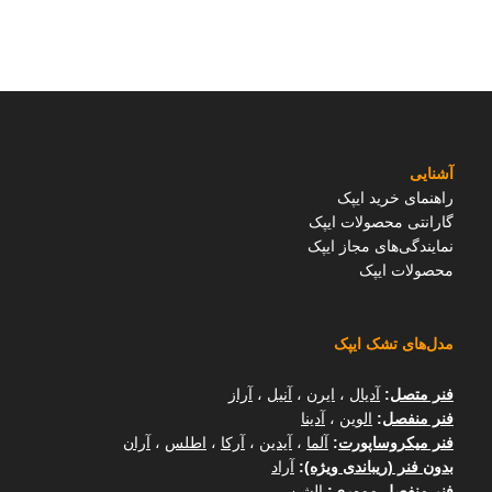
آشنایی
راهنمای خرید ایپک
گارانتی محصولات ایپک
نمایندگی‌های مجاز ایپک
محصولات ایپک
مدل‌های تشک ایپک
فنر متصل
:
آدیال
،
ایرن
،
آنیل
،
آراز
فنر منفصل
:
الوین
،
آدینا
فنر میکروساپورت
:
آلما
،
آیدین
،
آرکا
،
اطلس
،
آران
بدون فنر (ریباندی ویژه)
:
آراد
فنر منفصل مموری
:
الشن