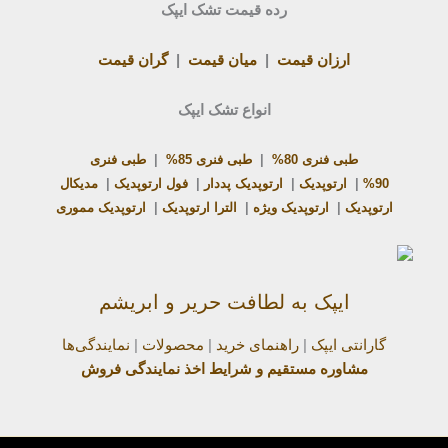
رده قیمت تشک ایپک
ارزان قیمت
|
میان قیمت
|
گران قیمت
انواع تشک ایپک
طبی فنری 80%
|
طبی فنری 85%
|
طبی فنری
90%
|
ارتوپدیک
|
ارتوپدیک پددار
|
فول ارتوپدیک
|
مدیکال
ارتوپدیک
|
ارتوپدیک ویژه
|
الترا ارتوپدیک
|
ارتوپدیک مموری
ایپک به لطافت حریر و ابریشم
گارانتی ایپک
|
راهنمای خرید
|
محصولات
|
نمایندگی‌ها
مشاوره مستقیم و شرایط اخذ نمایندگی فروش