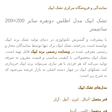
نمایندگی و فروشگاه مرکزی تشک ایپک
تشک ایپک مدل اطلس دونفره سایز 200×200
سانتیمتر
با پیشرفت و گسترش تکنولوژی در دنیای تولید تشک برند ایپک
توانسته است بدرخشد. تشک ایپک ترک تنها توسط نمایندگان مجاز و
رسمی معرفی شده در
وبسایت رسمی برند ایپک
قابل تهیه است.
تشک ایپک محصولاتی با کیفیت مناسب و قیمت مقرون به صرفه
تولید می‌کند که هر فردی با هر نیازی می‌تواند برند ایپک خریداری
کند. تشکهای ایپک در چهار دسته اصلی به بازار عرضه می‌شود که
به شرح زیر است:
مدل‌های تشک ایپک
فنر متصل
:
آدیال
،
ایرن
،
آنیل
،
آراز
فنر منفصل
:
الوین
،
آدینا