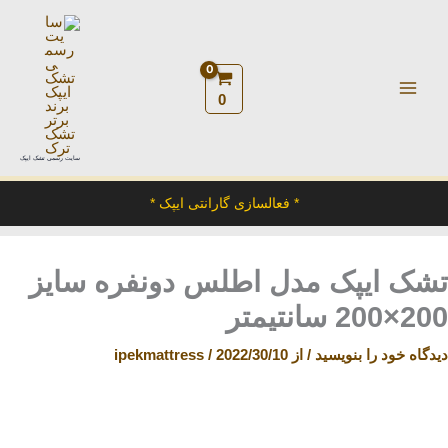
رش
ه
حتوا
0
سایت رسمی تشک ایپک
* فعالسازی گارانتی ایپک *
تشک ایپک مدل اطلس دونفره سایز
200×200 سانتیمتر
دیدگاه‌ خود را بنویسید
/ از
2022/30/10
/
ipekmattress
تشک