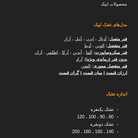
محصولات ایپک
مدل‌های تشک ایپک
فنر متصل
:
آدیال
،
ایرن
،
آنیل
،
آراز
فنر منفصل
:
الوین
،
آدینا
فنر میکروساپورت
:
آلما
،
آیدین
،
آرکا
،
اطلس
،
آران
بدون فنر (ریباندی ویژه)
:
آراد
فنر منفصل مموری
:
الشن
ارزان قیمت
|
میان قیمت
|
گران قیمت
اندازه تشک
تشک یکنفره
120
،
100
،
90
،
80
تشک دونفره
200
،
180
،
160
،
140