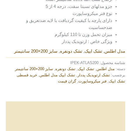
جزو مدلهای نسبتا سفت، درجه 4 از 5
نوع فنر میکروساپورت
دارای پارچه با کیفیت گردبافت با لایه ضدتعریق و
ضدحساسیت
میزان تحمل وزن تا 110 کیلوگرم
ویژگی خاص : ارتوپدیک پددار
مدل اطلس
,
تشک ایپک
,
تشک دونفره
,
سایز 200×200 سانتیمتر
شناسه محصول:
IPEK-ATLAS200
دسته:
مدل اطلس
,
تشک ایپک
,
تشک دونفره
,
سایز 200×200 سانتیمتر
برچسب:
تشک ارتوپدیک پددار
,
تشک ایپک مدل اطلس
,
خرید قسطی
تشک ایپک
,
فنر میکروساپورت
,
گران قیمت
توضیحات
توضیحات تکمیلی
نظرات (0)