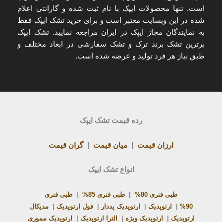
است. تنها
محصولات ایپک با نام ثبت شده و گارانتی اعلام
شده
در این وبسایت معتبر است و برای
خرید تشک ایپک
فقط
به
نمایندگان مجاز ایپک در ایران
مراجعه نمایید. تشک ایپک
برترین تشک برند ترک و تشک سفارشی در ابعاد مختلف و
طبق نیاز هر فرد تولید و عرضه شده است.
رده قیمت تشک ایپک
ارزان قیمت
|
میان قیمت
|
گران قیمت
انواع تشک ایپک
طبی فنری 80%
|
طبی فنری 85%
|
طبی فنری
90%
|
ارتوپدیک
|
ارتوپدیک پددار
|
فول ارتوپدیک
|
مدیکال
ارتوپدیک
|
ارتوپدیک ویژه
|
الترا ارتوپدیک
|
ارتوپدیک مموری