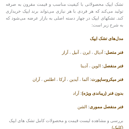
تشک ایپک محصولاتی با کیفیت مناسب و قیمت مقرون به صرفه
تولید می‌کند که هر فردی با هر نیازی می‌تواند برند ایپک خریداری
کند. تشکهای ایپک در چهار دسته اصلی به بازار عرضه می‌شود که
به شرح زیر است:
مدل‌های تشک ایپک
فنر متصل
:
آدیال
،
ایرن
،
آنیل
،
آراز
فنر منفصل
:
الوین
،
آدینا
فنر میکروساپورت
:
آلما
،
آیدین
،
آرکا
،
اطلس
،
آران
بدون فنر (ریباندی ویژه)
:
آراد
فنر منفصل مموری
:
الشن
بررسی و مشاهده لیست قیمت و محصولات کامل تشک های ایپک
(کلیک)