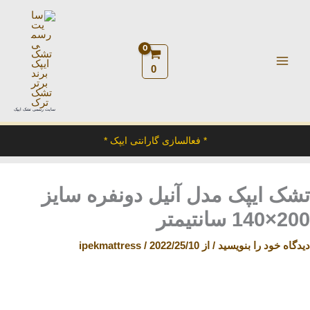
رش
ه
حتوا
0
سایت رسمی تشک ایپک
* فعالسازی گارانتی ایپک *
تشک ایپک مدل آنیل دونفره سایز
200×140 سانتیمتر
دیدگاه‌ خود را بنویسید
/ از
2022/25/10
/
ipekmattress
تشک