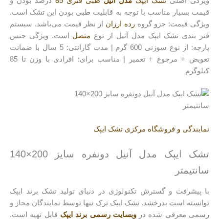
ویژگی اصلی
تشک ایپک
مدل آنیل
طبی فنری 85
درصد بودن و
قیمت بسیار مناسب با توجه به قابلیت طبی بودن این تشک است.
ویژگی قیمت: جزو گروه
رده ارزان
از نظر قیمت می‌باشد. سیستم
فنر بندی تشک ایپک مدل آنیل از نوع
متصل
است. ویژگی جنس
پارچه: از نوع سوزنی 600 گرم | مدت گارانتی: 5 سال با ضمانت
تعویض + مرجوع + تعمیر | مناسب برای: افرادی با وزن تا 85
کیلوگرم
نمایندگی و فروشگاه مرکزی تشک ایپک
تشک ایپک مدل آنیل دونفره سایز 200×140
سانتیمتر
با پیشرفت و گسترش تکنولوژی در دنیای تولید تشک برند ایپک
توانسته است بدرخشد. تشک ایپک ترک تنها توسط نمایندگان مجاز و
رسمی معرفی شده در
وبسایت رسمی برند ایپک
قابل تهیه است.