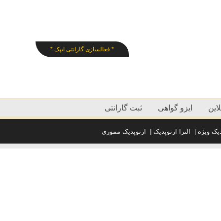
* فعالسازی گارانتی ایپک *
این
ایزو گواهی
ثبت گارانتی
دیک ویژه
|
الترا ارتوپدیک
|
ارتوپدیک مموری