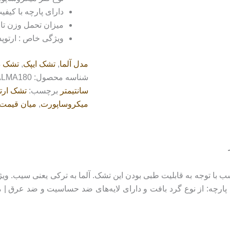
دارای پارچه با کیف
میزان تحمل وزن تا 100 کیلوگرم
ویژگی خاص : ارتوپ
مدل آلما
,
تشک ایپک
,
تشک د
شناسه محصول:
ALMA180
سانتیمتر
برچسب:
تشک ارت
میکروساپورت
,
میان قیمت
ب با توجه به قابلیت طبی بودن این تشک. آلما به ترکی یعنی سیب. و