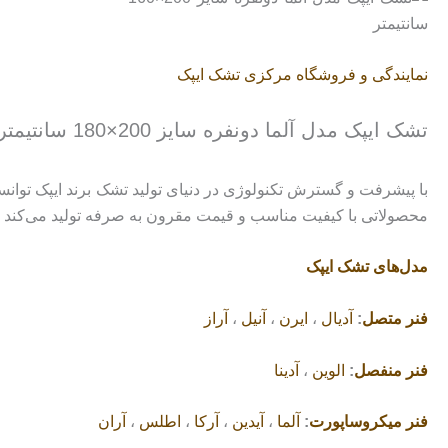
نمایندگی و فروشگاه مرکزی تشک ایپک
تشک ایپک مدل آلما دونفره سایز 200×180 سانتیمتر
با پیشرفت و گسترش تکنولوژی در دنیای تولید تشک برند ایپک توا
محصولاتی با کیفیت مناسب و قیمت مقرون به صرفه تولید می‌کند که 
مدل‌های تشک ایپک
فنر متصل
:
آدیال
،
ایرن
،
آنیل
،
آراز
فنر منفصل
:
الوین
،
آدینا
فنر میکروساپورت
:
آلما
،
آیدین
،
آرکا
،
اطلس
،
آران