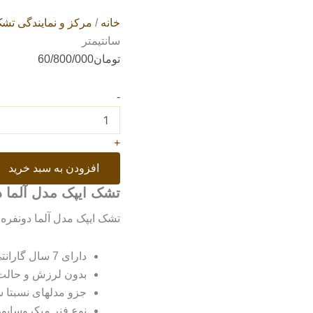
خانه
/
مرکز و نمایندگی تش
سانتیمتر
تومان
60/800/000
-
+
افزودن به سبد خرید
تشک ایپک مدل آلما دونفره سایز
تشک ایپک مدل آلما دونفره سایز 200×180 
دارای 7 سال گارانتی
بدون لرزش و حالت
جزو مدلهای نسبتا سفت،
نوع فنر میکروساپو