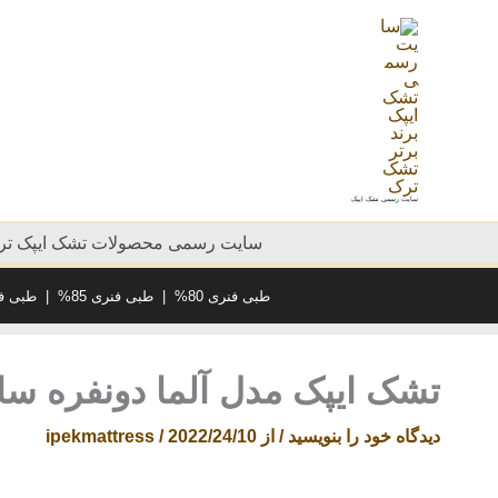
رش
ه
حتوا
سایت رسمی تشک ایپک
سایت رسمی محصولات تشک ایپک ترک
طبی فنری 80%
|
طبی فنری 85%
|
طبی فنر
تشک ایپک مدل آلما دونفره سایز 200×180 سانت
دیدگاه‌ خود را بنویسید
/ از
2022/24/10
/
ipekmattress