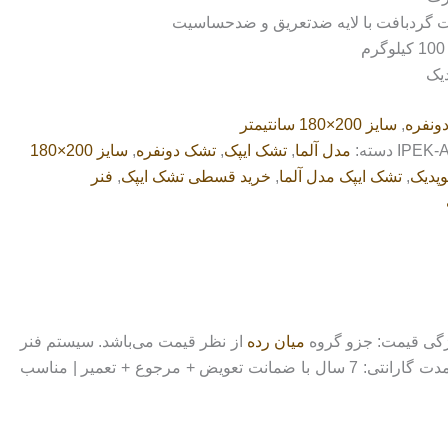
یت گردبافت با لایه ضدتعریق و ضدحساسیت
دیک
ونفره
,
سایز 200×180 سانتیمتر
IPEK-
دسته:
مدل آلما
,
تشک ایپک
,
تشک دونفره
,
سایز 200×180
وپدیک
,
تشک ایپک مدل آلما
,
خرید قسطی تشک ایپک
,
فنر
یژگی قیمت: جزو گروه
میان رده
از نظر قیمت می‌باشد. سیستم فنر
است. ویژگی جنس پارچه: از نوع گرد بافت و دارای لایه‌های ضد حساسیت و ضد عرق | مدت گارانتی: 7 سال با ضمانت تعویض + مرجوع + تعمیر | مناسب