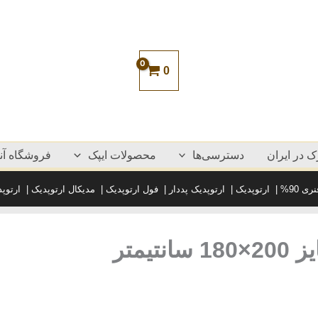
تشک
ایپک
مدل
آلما
دونفره
0
سایز
200×180
سانتیمتر
عدد
 در ایران
دسترسی‌ها
محصولات ایپک
فروشگاه آنل
ی 90%
|
ارتوپدیک
|
ارتوپدیک پددار
|
فول ارتوپدیک
|
مدیکال ارتوپدیک
|
ارتوپ
یمتر