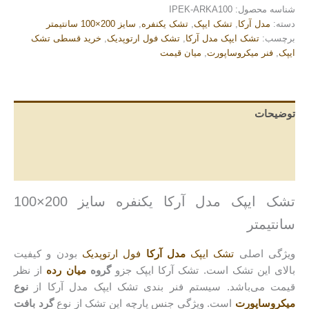
شناسه محصول:
IPEK-ARKA100
دسته:
مدل آرکا
,
تشک ایپک
,
تشک یکنفره
,
سایز 200×100 سانتیمتر
برچسب:
تشک ایپک مدل آرکا
,
تشک فول ارتوپدیک
,
خرید قسطی تشک
ایپک
,
فنر میکروساپورت
,
میان قیمت
توضیحات
توضیحات تکمیلی
نظرات (0)
تشک ایپک مدل آرکا یکنفره سایز 200×100
سانتیمتر
ویژگی اصلی
تشک ایپک
مدل آرکا
فول ارتوپدیک
بودن و کیفیت
بالای این تشک است. تشک آرکا ایپک جزو
گروه
میان رده
از نظر
قیمت می‌باشد. سیستم فنر بندی تشک ایپک مدل آرکا از
نوع
میکروساپورت
است. ویژگی جنس پارچه این تشک از نوع
گرد بافت