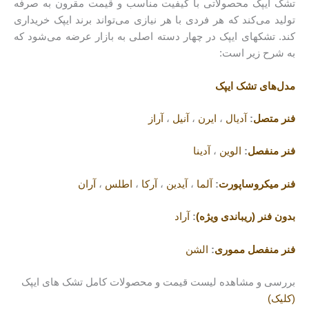
تشک ایپک محصولاتی با کیفیت مناسب و قیمت مقرون به صرفه
تولید می‌کند که هر فردی با هر نیازی می‌تواند برند ایپک خریداری
کند. تشکهای ایپک در چهار دسته اصلی به بازار عرضه می‌شود که
به شرح زیر است:
مدل‌های تشک ایپک
فنر متصل
:
آدیال
،
ایرن
،
آنیل
،
آراز
فنر منفصل
:
الوین
،
آدینا
فنر میکروساپورت
:
آلما
،
آیدین
،
آرکا
،
اطلس
،
آران
بدون فنر (ریباندی ویژه)
:
آراد
فنر منفصل مموری
:
الشن
بررسی و مشاهده لیست قیمت و محصولات کامل تشک های ایپک
(کلیک)