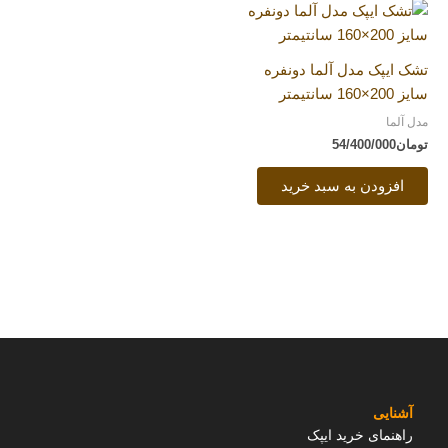
تشک ایپک مدل آلما دونفره
سایز 200×160 سانتیمتر
مدل آلما
تومان
54/400/000
افزودن به سبد خرید
آشنایی
راهنمای خرید ایپک