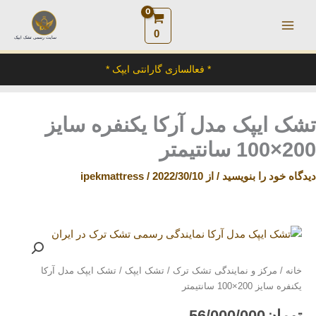
رش
ه
0
سایت رسمی تشک ایپک
حتوا
* فعالسازی گارانتی ایپک *
تشک ایپک مدل آرکا یکنفره سایز
200×100 سانتیمتر
دیدگاه‌ خود را بنویسید
/ از
2022/30/10
/
ipekmattress
تشک
ایپک
مدل
خانه
/
مرکز و نمایندگی تشک ترک
/
تشک ایپک
/ تشک ایپک مدل آرکا
آرکا
یکنفره سایز 200×100 سانتیمتر
یکنفره
سایز
تومان
56/000/000