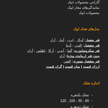
گارانتی محصولات ایپک
نمایندگی‌های مجاز ایپک
محصولات ایپک
مدل‌های تشک ایپک
فنر متصل
:
آدیال
،
ایرن
،
آنیل
،
آراز
فنر منفصل
:
الوین
،
آدینا
فنر میکروساپورت
:
آلما
،
آیدین
،
آرکا
،
اطلس
،
آران
بدون فنر (ریباندی ویژه)
:
آراد
فنر منفصل مموری
:
الشن
ارزان قیمت
|
میان قیمت
|
گران قیمت
اندازه تشک
تشک یکنفره
120
،
100
،
90
،
80
تشک دونفره