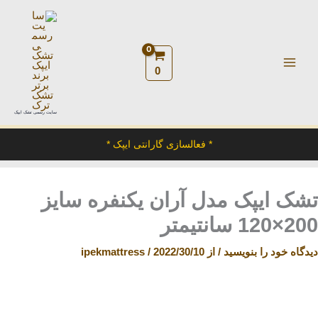
رش
ه
حتوا
0
سایت رسمی تشک ایپک
* فعالسازی گارانتی ایپک *
تشک ایپک مدل آران یکنفره سایز
200×120 سانتیمتر
دیدگاه‌ خود را بنویسید
/ از
2022/30/10
/
ipekmattress
تشک