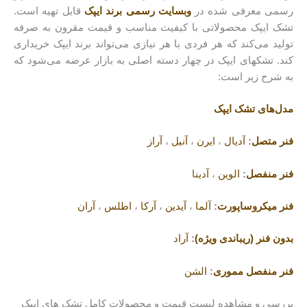
رسمی معرفی شده در
وبسایت رسمی برند ایپک
قابل تهیه است.
تشک ایپک محصولاتی با کیفیت مناسب و قیمت مقرون به صرفه
تولید می‌کند که هر فردی با هر نیازی می‌تواند برند ایپک خریداری
کند. تشکهای ایپک در چهار دسته اصلی به بازار عرضه می‌شود که
به شرح زیر است:
مدل‌های تشک ایپک
فنر متصل
:
آدیال
،
ایرن
،
آنیل
،
آراز
فنر منفصل
:
الوین
،
آدینا
فنر میکروساپورت
:
آلما
،
آیدین
،
آرکا
،
اطلس
،
آران
بدون فنر (ریباندی ویژه)
:
آراد
فنر منفصل مموری
:
الشن
بررسی و مشاهده لیست قیمت و محصولات کامل تشک های ایپک