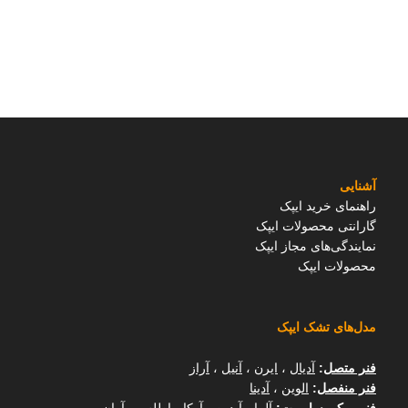
آشنایی
راهنمای خرید ایپک
گارانتی محصولات ایپک
نمایندگی‌های مجاز ایپک
محصولات ایپک
مدل‌های تشک ایپک
فنر متصل
:
آدیال
،
ایرن
،
آنیل
،
آراز
فنر منفصل
:
الوین
،
آدینا