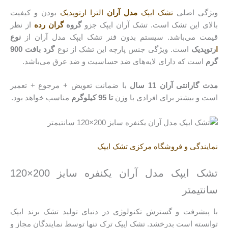
ویژگی اصلی
تشک ایپک
مدل آران
الترا ارتوپدیک
بودن و کیفیت
بالای این تشک است. تشک آران ایپک جزو
گروه
گران رده
از نظر
قیمت می‌باشد. سیستم بدون فنر تشک ایپک مدل آران از
نوع
ا
رتوپدیک
است. ویژگی جنس پارچه این تشک از نوع
گرد بافت 900
گرم
است که دارای لایه‌های ضد حساسیت و ضد عرق می‌باشد.
مدت گارانتی آران 11 سال
با ضمانت تعویض + مرجوع + تعمیر
است و بیشتر برای افرادی با وزن
تا 95 کیلوگرم
مناسب خواهد بود.
نمایندگی و فروشگاه مرکزی تشک ایپک
تشک ایپک مدل آران یکنفره سایز 200×120
سانتیمتر
با پیشرفت و گسترش تکنولوژی در دنیای تولید تشک برند ایپک
توانسته است بدرخشد. تشک ایپک ترک تنها توسط نمایندگان مجاز و