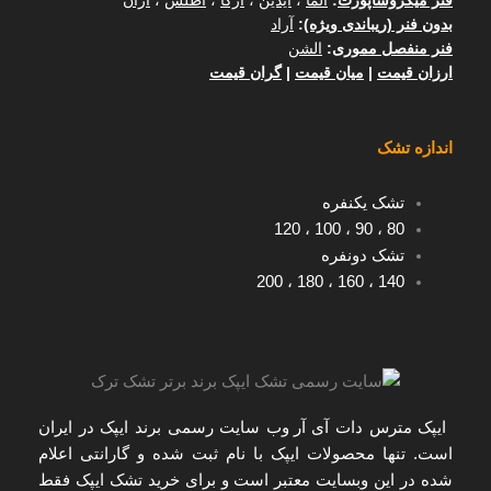
فنر میکروساپورت
:
آلما
،
آیدین
،
آرکا
،
اطلس
،
آران
بدون فنر (ریباندی ویژه)
:
آراد
فنر منفصل مموری
:
الشن
ارزان قیمت
|
میان قیمت
|
گران قیمت
اندازه تشک
تشک یکنفره
120
،
100
،
90
،
80
تشک دونفره
200
،
180
،
160
،
140
ایپک مترس دات آی آر
وب سایت رسمی برند ایپک در ایران
است. تنها
محصولات ایپک با نام ثبت شده و گارانتی اعلام
شده
در این وبسایت معتبر است و برای
خرید تشک ایپک
فقط