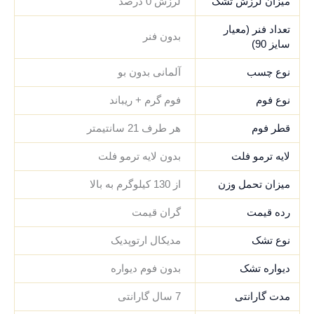
میزان لرزش تشک
لرزش 0 درصد
تعداد فنر (معیار
بدون فنر
سایز 90)
نوع چسب
آلمانی بدون بو
نوع فوم
فوم گرم + ریباند
قطر فوم
هر طرف 21 سانتیمتر
لایه ترمو فلت
بدون لایه ترمو فلت
میزان تحمل وزن
از 130 کیلوگرم به بالا
رده قیمت
گران قیمت
نوع تشک
مدیکال ارتوپدیک
دیواره تشک
بدون فوم دیواره
مدت گارانتی
7 سال گارانتی