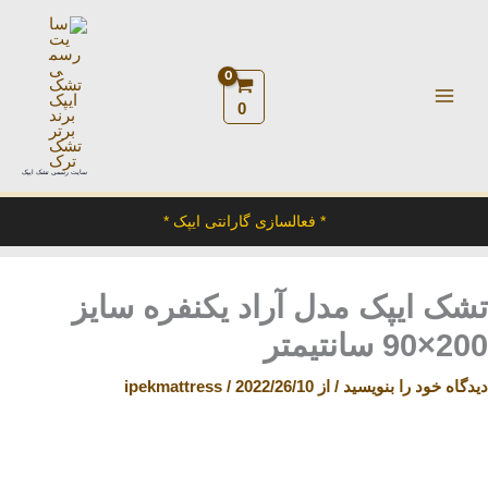
رش
ه
حتوا
0
سایت رسمی تشک ایپک
* فعالسازی گارانتی ایپک *
تشک ایپک مدل آراد یکنفره سایز
200×90 سانتیمتر
دیدگاه‌ خود را بنویسید
/ از
2022/26/10
/
ipekmattress
تشک