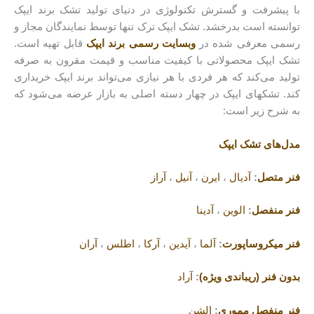
با پیشرفت و گسترش تکنولوژی در دنیای تولید تشک برند ایپک
توانسته است بدرخشد. تشک ایپک ترک تنها توسط نمایندگان مجاز و
رسمی معرفی شده در
وبسایت رسمی برند ایپک
قابل تهیه است.
تشک ایپک محصولاتی با کیفیت مناسب و قیمت مقرون به صرفه
تولید می‌کند که هر فردی با هر نیازی می‌تواند برند ایپک خریداری
کند. تشکهای ایپک در چهار دسته اصلی به بازار عرضه می‌شود که
به شرح زیر است:
مدل‌های تشک ایپک
فنر متصل
:
آدیال
،
ایرن
،
آنیل
،
آراز
فنر منفصل
:
الوین
،
آدینا
فنر میکروساپورت
:
آلما
،
آیدین
،
آرکا
،
اطلس
،
آران
بدون فنر (ریباندی ویژه)
:
آراد
فنر منفصل مموری
:
الشن