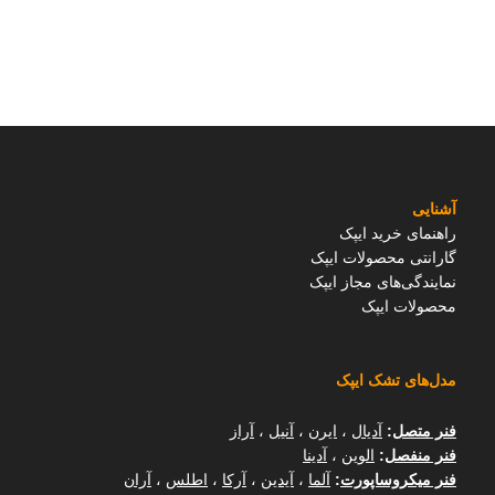
آشنایی
راهنمای خرید ایپک
گارانتی محصولات ایپک
نمایندگی‌های مجاز ایپک
محصولات ایپک
مدل‌های تشک ایپک
فنر متصل
:
آدیال
،
ایرن
،
آنیل
،
آراز
فنر منفصل
:
الوین
،
آدینا
فنر میکروساپورت
:
آلما
،
آیدین
،
آرکا
،
اطلس
،
آران