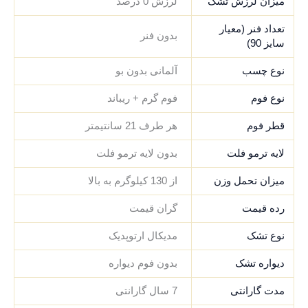
میزان لرزش تشک
لرزش 0 درصد
تعداد فنر (معیار
بدون فنر
سایز 90)
نوع چسب
آلمانی بدون بو
نوع فوم
فوم گرم + ریباند
قطر فوم
هر طرف 21 سانتیمتر
لایه ترمو فلت
بدون لایه ترمو فلت
میزان تحمل وزن
از 130 کیلوگرم به بالا
رده قیمت
گران قیمت
نوع تشک
مدیکال ارتوپدیک
دیواره تشک
بدون فوم دیواره
مدت گارانتی
7 سال گارانتی