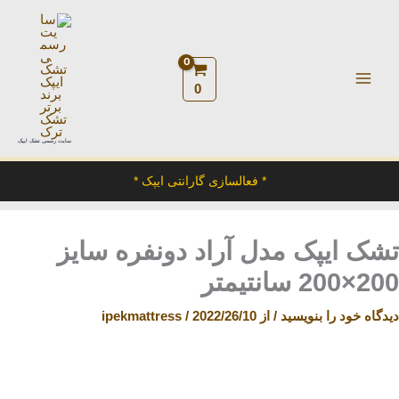
رش
ه
حتوا
0
سایت رسمی تشک ایپک
* فعالسازی گارانتی ایپک *
تشک ایپک مدل آراد دونفره سایز
200×200 سانتیمتر
دیدگاه‌ خود را بنویسید
/ از
2022/26/10
/
ipekmattress
تشک