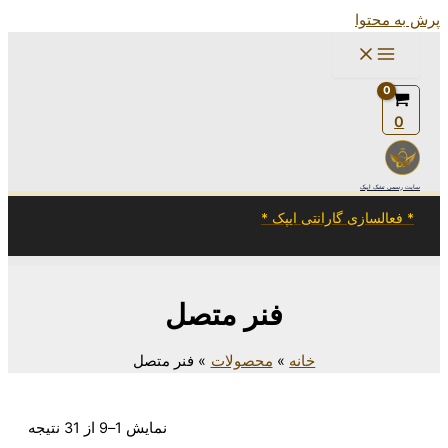
ی ایپک *
فنر متصل
انه
محصولات
فنر متصل
نمایش 1–9 از 31 نتیجه