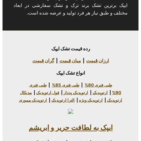
تشک برند ترک و تشک سفارشی در ابعاد
یاز هر فرد تولید و عرضه شده است.
رده قیمت تشک ایپک
 قیمت
|
میان قیمت
|
گران قیمت
انواع تشک ایپک
80%
|
طبی فنری 85%
|
طبی فنری
دیک
|
ارتوپدیک پددار
|
فول ارتوپدیک
|
مدیکال
وپدیک ویژه
|
الترا ارتوپدیک
|
ارتوپدیک مموری
به لطافت حریر و ابریشم