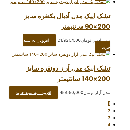
ک مدل آدیال یکنفره سایز
ومان
21/920/000
افزودن به سبد
ک مدل آراز دونفره سایز
مان
45/950/000
افزودن به سبد خرید