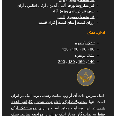
وساپورت
:
آلما
،
آیدین
،
آرکا
،
اطلس
،
آران
(ریباندی ویژه)
:
آراد
ل مموری
:
الشن
مت
|
میان قیمت
|
گران قیمت
فره
120
،
100
فره
200
،
180
،
1
 آی آر
وب سایت رسمی برند ایپک در ایران
لات ایپک با نام ثبت شده و گارانتی اعلام
سایت معتبر است و برای
خرید تشک ایپک
ان مجاز ایپک در ایران
مراجعه نمایید. تشک