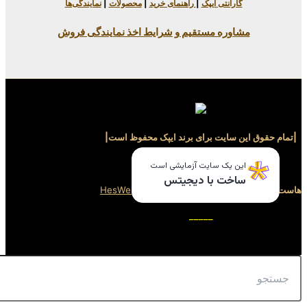
یپک
|
راهنمای خرید
|
محصولات
|
نمایندگی‌ها
ستقیم و شرایط اخذ نمایندگی فروش
برای برند ایپک محفوظ است|
_____
ایت آزمایشی است
ا دیجیتس
سایت توسط
هِس وب
HesWeb
_____