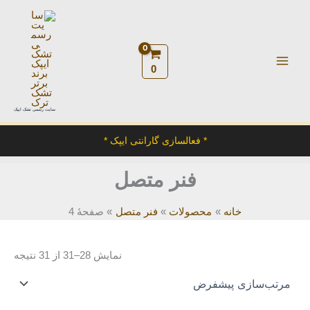
رش
ه
حتوا
0
سایت رسمی تشک ایپک
* فعالسازی گارانتی ایپک *
فنر متصل
خانه
محصولات
فنر متصل
صفحهٔ 4
نمایش 28–31 از 31 نتیجه