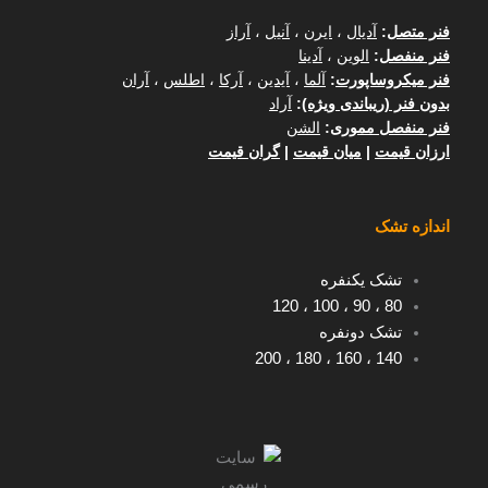
فنر متصل
:
آدیال
،
ایرن
،
آنیل
،
آراز
فنر منفصل
:
الوین
،
آدینا
فنر میکروساپورت
:
آلما
،
آیدین
،
آرکا
،
اطلس
،
آران
بدون فنر (ریباندی ویژه)
:
آراد
فنر منفصل مموری
:
الشن
ارزان قیمت
|
میان قیمت
|
گران قیمت
اندازه تشک
تشک یکنفره
120
،
100
،
90
،
80
تشک دونفره
200
،
180
،
160
،
140