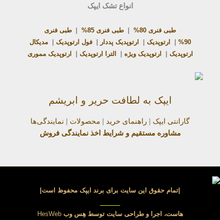
انواع تشک ایپک
طبی فنری 80%
|
طبی فنری 85%
|
طبی فنری
90%
|
ارتوپدیک
|
ارتوپدیک پددار
|
فول ارتوپدیک
|
مدیکال
ارتوپدیک
|
ارتوپدیک ویژه
|
الترا ارتوپدیک
|
ارتوپدیک مموری
ایپک به لطافت حریر و ابریشم
گارانتی ایپک
|
راهنمای خرید
|
محصولات
|
نمایندگی‌ها
مشاوره مستقیم و شرایط اخذ نمایندگی فروش
|تمام حقوق این سایت برای برند ایپک محفوظ است|
_____
هاست، اجرا و طراحی سایت توسط
هِس وب
HesWeb