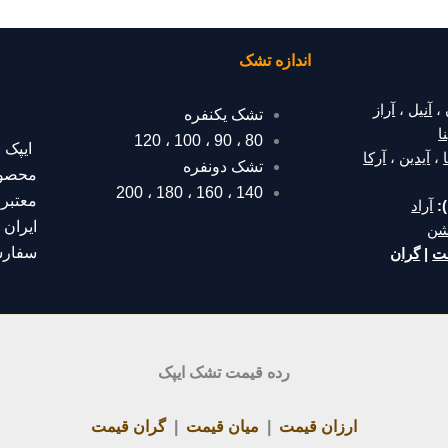
اندازه تشک
،
آنیل
،
آراز
تشک یکنفره
ا
120
،
100
،
90
،
80
ایپک 
،
آیدین
،
آرکا
تشک دونفره
محصول
200
،
180
،
160
،
140
معتبر
:
آراد
ایران
م
شن
سفارش
مت
|
گران
رده قیمت تشک ایپک
ارزان قیمت
|
میان قیمت
|
گران قیمت