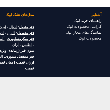
آشنایی
مدل‌های تشک ایپک
راهنمای خرید ایپک
گارانتی محصولات ایپک
فنر متصل
:
آدیال
،
ایرن
نمایندگی‌های مجاز ایپک
فنر منفصل
:
الوین
،
آدین
محصولات ایپک
فنر میکروساپورت
:
آلما
،
اطلس
،
آران
بدون فنر (ریباندی ویژه)
فنر منفصل مموری
:
ال
ارزان قیمت
|
میان قی
قیمت