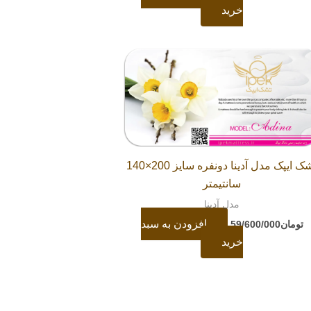
خرید
تشک ایپک مدل آدینا دونفره سایز 200×140
سانتیمتر
مدل آدینا
افزودن به سبد
تومان
59/600/000
خرید