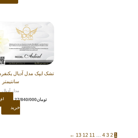
سانتیمتر
مدل آدیال
اف
تومان
27/840/000
خرید
←
13
12
11
…
4
3
2
1