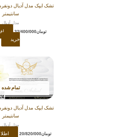
سانتیمتر
مدل آدیال
اف
تومان
32/400/000
خرید
تمام شده
سانتیمتر
مدل آدیال
اطلا
تومان
20/820/000