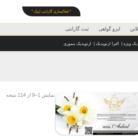
* فعالسازی گارانتی ایپک *
این
ایزو گواهی
ثبت گارانتی
دیک ویژه
|
الترا ارتوپدیک
|
ارتوپدیک مموری
نمایش 1–9 از 114 نتیجه