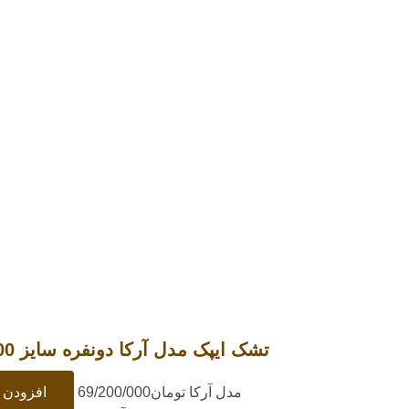
تشک ایپک مدل آرکا دونفره سایز 200×140 سانتیمتر
مدل آرکا
تومان
69/200/000
افزودن ب