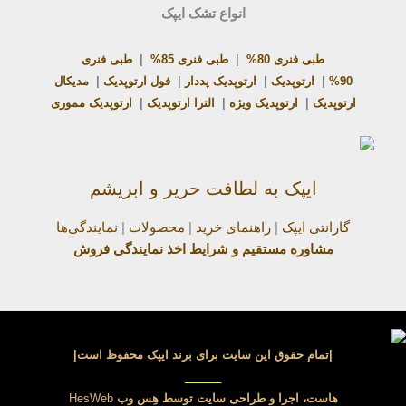
انواع تشک ایپک
طبی فنری 80%
|
طبی فنری 85%
|
طبی فنری
90%
|
ارتوپدیک
|
ارتوپدیک پددار
|
فول ارتوپدیک
|
مدیکال
ارتوپدیک
|
ارتوپدیک ویژه
|
الترا ارتوپدیک
|
ارتوپدیک مموری
ایپک به لطافت حریر و ابریشم
گارانتی ایپک
|
راهنمای خرید
|
محصولات
|
نمایندگی‌ها
مشاوره مستقیم و شرایط اخذ نمایندگی فروش
|تمام حقوق این سایت برای برند ایپک محفوظ است|
_____
هاست، اجرا و طراحی سایت توسط
هِس وب
HesWeb