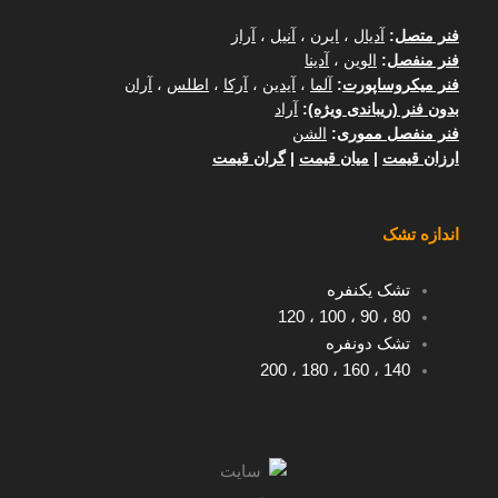
فنر متصل
:
آدیال
،
ایرن
،
آنیل
،
آراز
فنر منفصل
:
الوین
،
آدینا
فنر میکروساپورت
:
آلما
،
آیدین
،
آرکا
،
اطلس
،
آران
بدون فنر (ریباندی ویژه)
:
آراد
فنر منفصل مموری
:
الشن
ارزان قیمت
|
میان قیمت
|
گران قیمت
اندازه تشک
تشک یکنفره
120
،
100
،
90
،
80
تشک دونفره
200
،
180
،
160
،
140