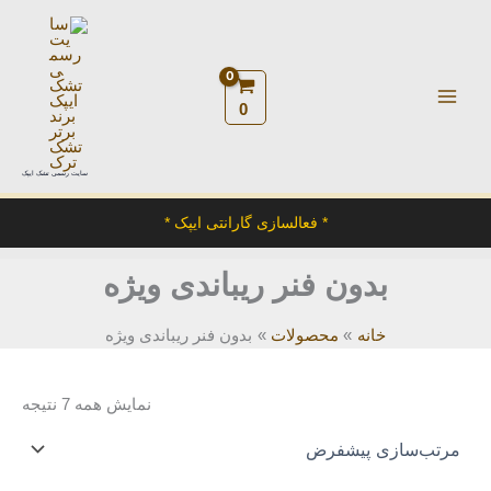
رش
ه
حتوا
0
سایت رسمی تشک ایپک
* فعالسازی گارانتی ایپک *
بدون فنر ریباندی ویژه
خانه
محصولات
بدون فنر ریباندی ویژه
نمایش همه 7 نتیجه