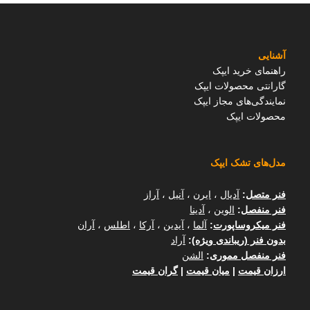
آشنایی
راهنمای خرید ایپک
گارانتی محصولات ایپک
نمایندگی‌های مجاز ایپک
محصولات ایپک
مدل‌های تشک ایپک
فنر متصل
:
آدیال
،
ایرن
،
آنیل
،
آراز
فنر منفصل
:
الوین
،
آدینا
فنر میکروساپورت
:
آلما
،
آیدین
،
آرکا
،
اطلس
،
آران
بدون فنر (ریباندی ویژه)
:
آراد
فنر منفصل مموری
:
الشن
ارزان قیمت
|
میان قیمت
|
گران قیمت