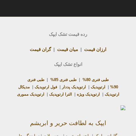
رده قیمت تشک ایپک
ارزان قیمت
|
میان قیمت
|
گران قیمت
انواع تشک ایپک
طبی فنری 80%
|
طبی فنری 85%
|
طبی فنری
90%
|
ارتوپدیک
|
ارتوپدیک پددار
|
فول ارتوپدیک
|
مدیکال
ارتوپدیک
|
ارتوپدیک ویژه
|
الترا ارتوپدیک
|
ارتوپدیک مموری
ایپک به لطافت حریر و ابریشم
گارانتی ایپک
|
راهنمای خرید
|
محصولات
|
نمایندگی‌ها