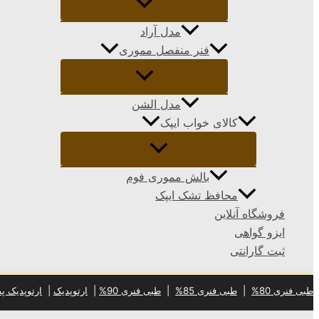
مدل آراد
فنر منفصل مموری
مدل الشن
کالای خواب ایپک
بالش مموری فوم
محافظ تشک ایپک
فروشگاه آنلاین
ایزو گواهی
ثبت گارانتی
طبی فنری 80%
|
طبی فنری 85%
|
طبی فنری 90%
|
ارتوپدیک
|
ارتوپدیک پد