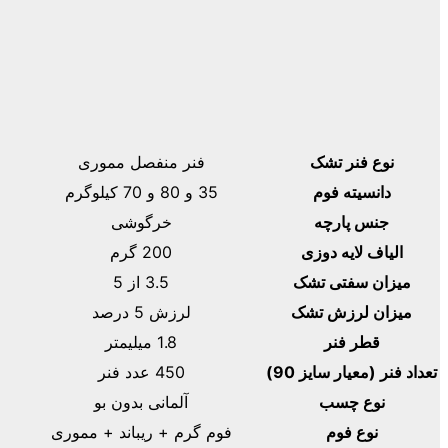
نوع فنر تشک
فنر منفصل مموری
دانسیته فوم
35 و 80 و 70 کیلوگرم
جنس پارچه
خرگوشی
الیاف لایه دوزی
200 گرم
میزان سفتی تشک
3.5 از 5
میزان لرزش تشک
لرزش 5 درصد
قطر فنر
1.8 میلیمتر
تعداد فنر (معیار سایز 90)
450 عدد فنر
نوع چسب
آلمانی بدون بو
نوع فوم
فوم گرم + ریباند + مموری