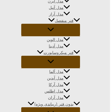
مدل ایرن
مدل آنیل
مدل آراز
فنر منفصل
مدل الوین
مدل آدینا
فنر میکروساپورت
مدل آلما
مدل آیدین
مدل آرکا
مدل اطلس
مدل آران
بدون فنر (ریباندی ویژه)