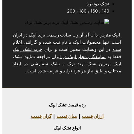
فره
200
،
180
،
1
 آی آر
وب سایت رسمی برند ایپک در ایران
لات ایپک با نام ثبت شده و گارانتی اعلام
سایت معتبر است و برای
خرید تشک ایپک
ان مجاز ایپک در ایران
مراجعه نمایید. تشک
تشک برند ترک و تشک سفارشی در ابعاد
یاز هر فرد تولید و عرضه شده است.
رده قیمت تشک ایپک
 قیمت
|
میان قیمت
|
گران قیمت
انواع تشک ایپک