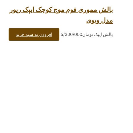
وری فوم موج کوچک ایپک ریور
وی
تومان
5/300/000
افزودن به سبد خرید