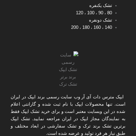
تشک یکنفره
120
،
100
،
90
،
80
تشک دونفره
200
،
180
،
160
،
140
ایپک مترس دات آی آر
وب سایت رسمی برند ایپک در ایران
است. تنها
محصولات ایپک با نام ثبت شده و گارانتی اعلام
شده
در این وبسایت معتبر است و برای
خرید تشک ایپک
فقط
به
نمایندگان مجاز ایپک در ایران
مراجعه نمایید. تشک ایپک
برترین تشک برند ترک و تشک سفارشی در ابعاد مختلف و
طبق نیاز هر فرد تولید و عرضه شده است.