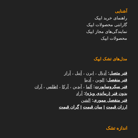
آشنایی
راهنمای خرید ایپک
گارانتی محصولات ایپک
نمایندگی‌های مجاز ایپک
محصولات ایپک
مدل‌های تشک ایپک
فنر متصل
:
آدیال
،
ایرن
،
آنیل
،
آراز
فنر منفصل
:
الوین
،
آدینا
فنر میکروساپورت
:
آلما
،
آیدین
،
آرکا
،
اطلس
،
آران
بدون فنر (ریباندی ویژه)
:
آراد
فنر منفصل مموری
:
الشن
ارزان قیمت
|
میان قیمت
|
گران قیمت
اندازه تشک