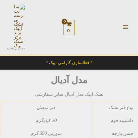
رش
ه
حتوا
0
سایت رسمی تشک ایپک
* فعالسازی گارانتی ایپک *
مدل آدیال
تشک ایپک مدل آدیال سایز سفارشی
نوع فنر تشک
فنر متصل
دانسیته فوم
20 کیلوگرم
جنس پارچه
سوزنی 550 گرم