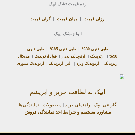
رده قیمت تشک ایپک
ارزان قیمت
|
میان قیمت
|
گران قیمت
انواع تشک ایپک
طبی فنری 80%
|
طبی فنری 85%
|
طبی فنری
90%
|
ارتوپدیک
|
ارتوپدیک پددار
|
فول ارتوپدیک
|
مدیکال
ارتوپدیک
|
ارتوپدیک ویژه
|
الترا ارتوپدیک
|
ارتوپدیک مموری
ایپک به لطافت حریر و ابریشم
گارانتی ایپک
|
راهنمای خرید
|
محصولات
|
نمایندگی‌ها
مشاوره مستقیم و شرایط اخذ نمایندگی فروش