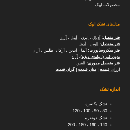
محصولات ایپک
مدل‌های تشک ایپک
فنر متصل
:
آدیال
،
ایرن
،
آنیل
،
آراز
فنر منفصل
:
الوین
،
آدینا
فنر میکروساپورت
:
آلما
،
آیدین
،
آرکا
،
اطلس
،
آران
بدون فنر (ریباندی ویژه)
:
آراد
فنر منفصل مموری
:
الشن
ارزان قیمت
|
میان قیمت
|
گران قیمت
اندازه تشک
تشک یکنفره
120
،
100
،
90
،
80
تشک دونفره
200
،
180
،
160
،
140