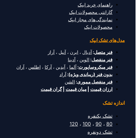
راهنمای خرید ایپک
گارانتی محصولات ایپک
نمایندگی‌های مجاز ایپک
محصولات ایپک
مدل‌های تشک ایپک
فنر متصل
:
آدیال
،
ایرن
،
آنیل
،
آراز
فنر منفصل
:
الوین
،
آدینا
فنر میکروساپورت
:
آلما
،
آیدین
،
آرکا
،
اطلس
،
آران
بدون فنر (ریباندی ویژه)
:
آراد
فنر منفصل مموری
:
الشن
ارزان قیمت
|
میان قیمت
|
گران قیمت
اندازه تشک
تشک یکنفره
120
،
100
،
90
،
80
تشک دونفره