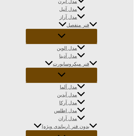
مدل ایرن
مدل آنیل
مدل آراز
فنر منفصل
مدل الوین
مدل آدینا
فنر میکروساپورت
مدل آلما
مدل آیدین
مدل آرکا
مدل اطلس
مدل آران
بدون فنر (ریباندی ویژه)