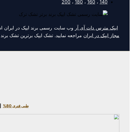
200
،
180
،
160
،
140
ایپک مترس دات آی آر
وب سایت رسمی برند ایپک در ایران اس
مجاز ایپک در ایران
مراجعه نمایید. تشک ایپک برترین تشک برن
طبی فنری 80%
|