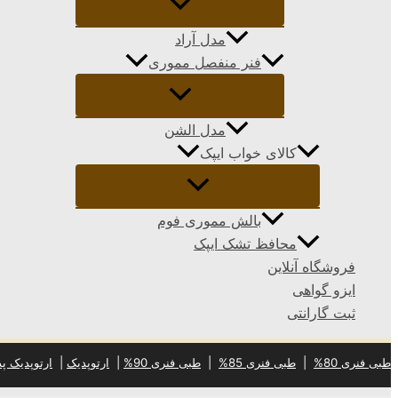
مدل آراد
فنر منفصل مموری
مدل الشن
کالای خواب ایپک
بالش مموری فوم
محافظ تشک ایپک
فروشگاه آنلاین
ایزو گواهی
ثبت گارانتی
طبی فنری 80%
|
طبی فنری 85%
|
طبی فنری 90%
|
ارتوپدیک
|
ارتوپدیک پد