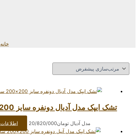
خانه
تشک ایپک مدل آدیال دونفره سایز 200×200 سانتیمتر
مدل آدیال
تومان
20/820/000
اطلاعات 