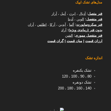
مدل‌های تشک ایپک
فنر متصل
:
آدیال
،
ایرن
،
آنیل
،
آراز
فنر منفصل
:
الوین
،
آدینا
فنر میکروساپورت
:
آلما
،
آیدین
،
آرکا
،
اطلس
،
آران
بدون فنر (ریباندی ویژه)
:
آراد
فنر منفصل مموری
:
الشن
ارزان قیمت
|
میان قیمت
|
گران قیمت
اندازه تشک
تشک یکنفره
120
،
100
،
90
،
80
تشک دونفره
200
،
180
،
160
،
140