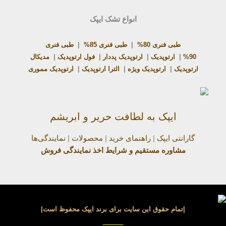
انواع تشک ایپک
طبی فنری 80%
|
طبی فنری 85%
|
طبی فنری
90%
|
ارتوپدیک
|
ارتوپدیک پددار
|
فول ارتوپدیک
|
مدیکال
ارتوپدیک
|
ارتوپدیک ویژه
|
الترا ارتوپدیک
|
ارتوپدیک مموری
ایپک به لطافت حریر و ابریشم
گارانتی ایپک
|
راهنمای خرید
|
محصولات
|
نمایندگی‌ها
مشاوره مستقیم و شرایط اخذ نمایندگی فروش
|تمام حقوق این سایت برای برند ایپک محفوظ است|
_____