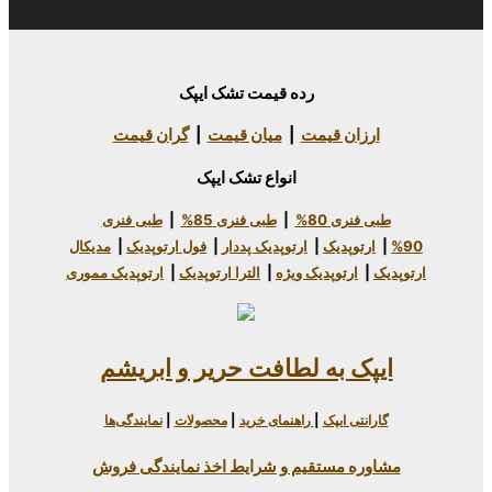
رده قیمت تشک ایپک
 قیمت
|
میان قیمت
|
گران قیمت
انواع تشک ایپک
80%
|
طبی فنری 85%
|
طبی فنری
دیک
|
ارتوپدیک پددار
|
فول ارتوپدیک
|
مدیکال
وپدیک ویژه
|
الترا ارتوپدیک
|
ارتوپدیک مموری
به لطافت حریر و ابریشم
یپک
|
راهنمای خرید
|
محصولات
|
نمایندگی‌ها
ستقیم و شرایط اخذ نمایندگی فروش