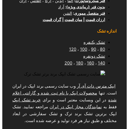
وساپورت
:
آلما
،
آیدین
،
آرکا
،
اطلس
،
آران
(ریباندی ویژه)
:
آراد
ل مموری
:
الشن
مت
|
میان قیمت
|
گران قیمت
فره
120
،
100
فره
200
،
180
،
1
 آی آر
وب سایت رسمی برند ایپک در ایران
لات ایپک با نام ثبت شده و گارانتی اعلام
سایت معتبر است و برای
خرید تشک ایپک
ان مجاز ایپک در ایران
مراجعه نمایید. تشک
تشک برند ترک و تشک سفارشی در ابعاد
یاز هر فرد تولید و عرضه شده است.