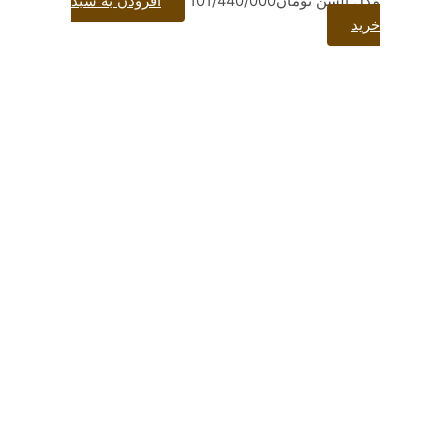
تومان
101/440/000
افزودن به سبد