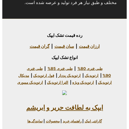
یاز هر فرد تولید و عرضه شده است.
رده قیمت تشک ایپک
 قیمت
|
میان قیمت
|
گران قیمت
انواع تشک ایپک
80%
|
طبی فنری 85%
|
طبی فنری
دیک
|
ارتوپدیک پددار
|
فول ارتوپدیک
|
مدیکال
وپدیک ویژه
|
الترا ارتوپدیک
|
ارتوپدیک مموری
به لطافت حریر و ابریشم
یپک
|
راهنمای خرید
|
محصولات
|
نمایندگی‌ها