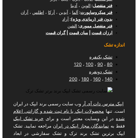
ل
:
الوین
،
آدینا
وساپورت
:
آلما
،
آیدین
،
آرکا
،
اطلس
،
آران
(ریباندی ویژه)
:
آراد
ل مموری
:
الشن
مت
|
میان قیمت
|
گران قیمت
فره
120
،
100
فره
200
،
180
،
1
 آی آر
وب سایت رسمی برند ایپک در ایران
لات ایپک با نام ثبت شده و گارانتی اعلام
سایت معتبر است و برای
خرید تشک ایپک
ان مجاز ایپک در ایران
مراجعه نمایید. تشک
تشک برند ترک و تشک سفارشی در ابعاد