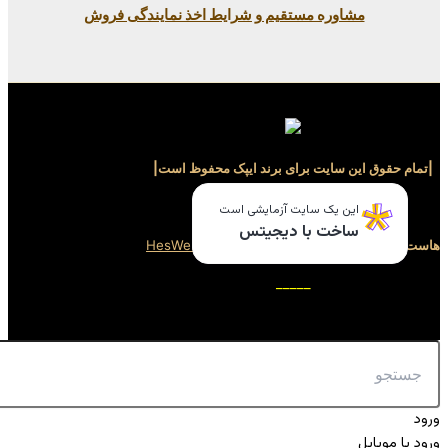
ستقیم و شرایط اخذ نمایندگی فروش
برای برند ایپک محفوظ است|
_____
ایت آزمایشی است
ا دیجیتس
سایت توسط
هِس وب
HesWeb
_____