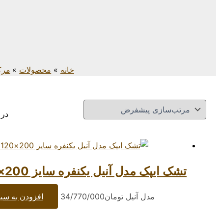
خانه
محصولات
مرک
در 
تشک ایپک مدل آنیل یکنفره سایز 200×120 سانتیمتر
مدل آنیل
تومان
34/770/000
افزودن به سبد