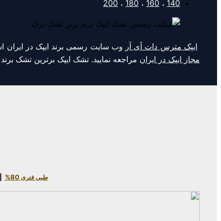
200
،
180
،
160
،
140
ایپک مترس دات آی آر
وب سایت رسمی برند ایپک در ایران اس
مجاز ایپک در ایران
مراجعه نمایید. تشک ایپک برترین تشک برن
طبی فنری 80%
|