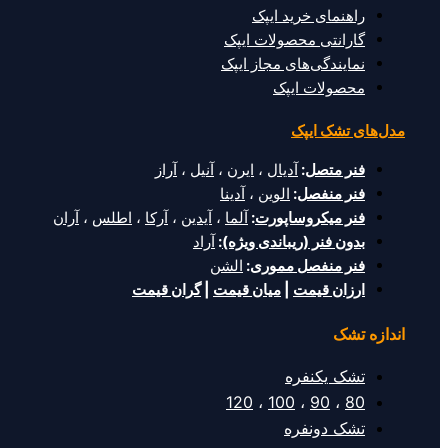
راهنمای خرید ایپک
گارانتی محصولات ایپک
نمایندگی‌های مجاز ایپک
محصولات ایپک
مدل‌های تشک ایپک
فنر متصل
:
آدیال
،
ایرن
،
آنیل
،
آراز
فنر منفصل
:
الوین
،
آدینا
فنر میکروساپورت
:
آلما
،
آیدین
،
آرکا
،
اطلس
،
آران
بدون فنر (ریباندی ویژه)
:
آراد
فنر منفصل مموری
:
الشن
ارزان قیمت
|
میان قیمت
|
گران قیمت
اندازه تشک
تشک یکنفره
120
،
100
،
90
،
80
تشک دونفره