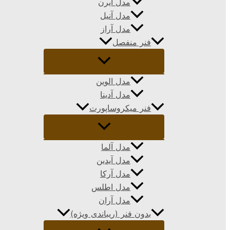
مدل ایرن
مدل آنیل
مدل آراز
فنر منفصل
مدل الوین
مدل آدینا
فنر میکروساپورت
مدل آلما
مدل آیدین
مدل آرکا
مدل اطلس
مدل آران
بدون فنر (ریباندی ویژه)