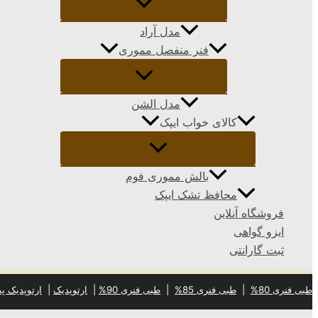
مدل آراد
فنر منفصل مموری
مدل الشن
کالای خواب ایپک
بالش مموری فوم
محافظ تشک ایپک
فروشگاه آنلاین
ایزو گواهی
ثبت گارانتی
طبی فنری 80%
|
طبی فنری 85%
|
طبی فنری 90%
|
ارتوپدیک
|
ارتوپدیک پد