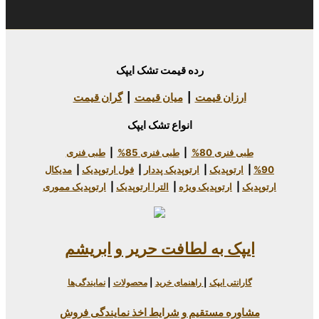
رده قیمت تشک ایپک
 قیمت
|
میان قیمت
|
گران قیمت
انواع تشک ایپک
80%
|
طبی فنری 85%
|
طبی فنری
دیک
|
ارتوپدیک پددار
|
فول ارتوپدیک
|
مدیکال
وپدیک ویژه
|
الترا ارتوپدیک
|
ارتوپدیک مموری
به لطافت حریر و ابریشم
یپک
|
راهنمای خرید
|
محصولات
|
نمایندگی‌ها
ستقیم و شرایط اخذ نمایندگی فروش