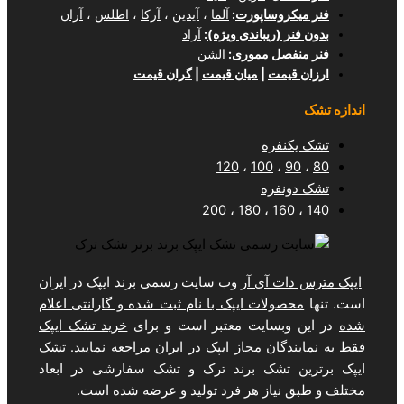
وساپورت
:
آلما
،
آیدین
،
آرکا
،
اطلس
،
آران
(ریباندی ویژه)
:
آراد
ل مموری
:
الشن
مت
|
میان قیمت
|
گران قیمت
فره
120
،
100
فره
200
،
180
،
1
 آی آر
وب سایت رسمی برند ایپک در ایران
لات ایپک با نام ثبت شده و گارانتی اعلام
سایت معتبر است و برای
خرید تشک ایپک
ان مجاز ایپک در ایران
مراجعه نمایید. تشک
تشک برند ترک و تشک سفارشی در ابعاد
یاز هر فرد تولید و عرضه شده است.