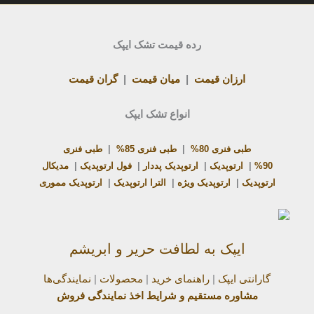
رده قیمت تشک ایپک
ارزان قیمت
|
میان قیمت
|
گران قیمت
انواع تشک ایپک
طبی فنری 80%
|
طبی فنری 85%
|
طبی فنری
90%
|
ارتوپدیک
|
ارتوپدیک پددار
|
فول ارتوپدیک
|
مدیکال
ارتوپدیک
|
ارتوپدیک ویژه
|
الترا ارتوپدیک
|
ارتوپدیک مموری
ایپک به لطافت حریر و ابریشم
گارانتی ایپک
|
راهنمای خرید
|
محصولات
|
نمایندگی‌ها
مشاوره مستقیم و شرایط اخذ نمایندگی فروش