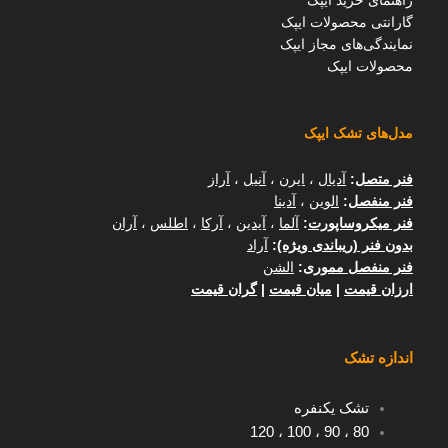
راهنمای خرید ایپک
گارانتی محصولات ایپک
نمایندگی‌های مجاز ایپک
محصولات ایپک
مدل‌های تشک ایپک
فنر متصل
:
آدیال
،
ایرن
،
آنیل
،
آراز
فنر منفصل
:
الوین
،
آدینا
فنر میکروساپورت
:
آلما
،
آیدین
،
آرکا
،
اطلس
،
آران
بدون فنر (ریباندی ویژه)
:
آراد
فنر منفصل مموری
:
الشن
ارزان قیمت
|
میان قیمت
|
گران قیمت
اندازه تشک
تشک یکنفره
120
،
100
،
90
،
80