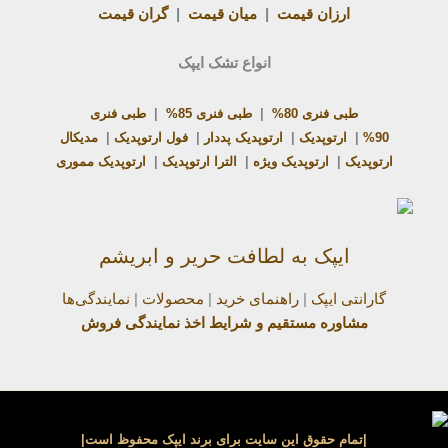
ارزان قیمت
|
میان قیمت
|
گران قیمت
انواع تشک ایپک
طبی فنری 80%
|
طبی فنری 85%
|
طبی فنری
90%
|
ارتوپدیک
|
ارتوپدیک پددار
|
فول ارتوپدیک
|
مدیکال
ارتوپدیک
|
ارتوپدیک ویژه
|
الترا ارتوپدیک
|
ارتوپدیک مموری
ایپک به لطافت حریر و ابریشم
گارانتی ایپک
|
راهنمای خرید
|
محصولات
|
نمایندگی‌ها
مشاوره مستقیم و شرایط اخذ نمایندگی فروش
|تمام حقوق این سایت برای برند ایپک محفوظ است|