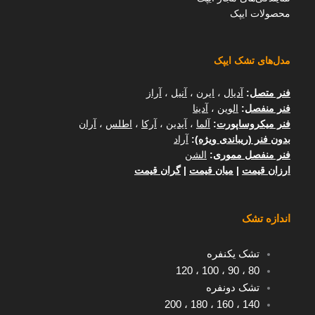
محصولات ایپک
مدل‌های تشک ایپک
فنر متصل
:
آدیال
،
ایرن
،
آنیل
،
آراز
فنر منفصل
:
الوین
،
آدینا
فنر میکروساپورت
:
آلما
،
آیدین
،
آرکا
،
اطلس
،
آران
بدون فنر (ریباندی ویژه)
:
آراد
فنر منفصل مموری
:
الشن
ارزان قیمت
|
میان قیمت
|
گران قیمت
اندازه تشک
تشک یکنفره
120
،
100
،
90
،
80
تشک دونفره
200
،
180
،
160
،
140