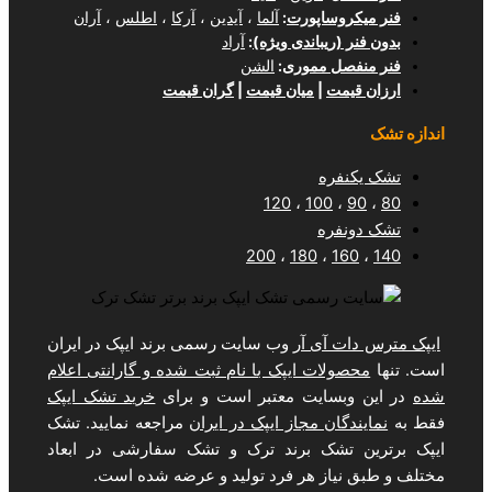
وساپورت
:
آلما
،
آیدین
،
آرکا
،
اطلس
،
آران
(ریباندی ویژه)
:
آراد
ل مموری
:
الشن
مت
|
میان قیمت
|
گران قیمت
فره
120
،
100
فره
200
،
180
،
1
 آی آر
وب سایت رسمی برند ایپک در ایران
لات ایپک با نام ثبت شده و گارانتی اعلام
سایت معتبر است و برای
خرید تشک ایپک
ان مجاز ایپک در ایران
مراجعه نمایید. تشک
تشک برند ترک و تشک سفارشی در ابعاد
یاز هر فرد تولید و عرضه شده است.