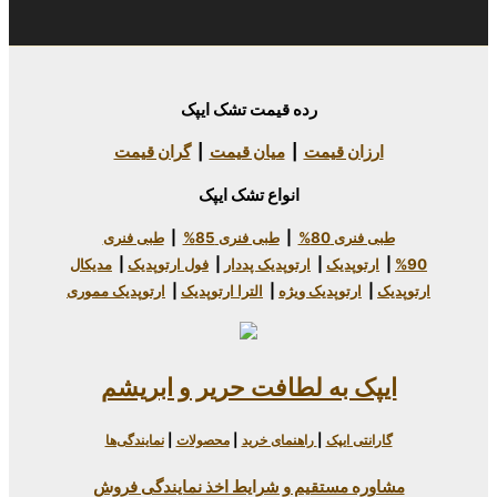
رده قیمت تشک ایپک
 قیمت
|
میان قیمت
|
گران قیمت
انواع تشک ایپک
80%
|
طبی فنری 85%
|
طبی فنری
دیک
|
ارتوپدیک پددار
|
فول ارتوپدیک
|
مدیکال
وپدیک ویژه
|
الترا ارتوپدیک
|
ارتوپدیک مموری
به لطافت حریر و ابریشم
یپک
|
راهنمای خرید
|
محصولات
|
نمایندگی‌ها
ستقیم و شرایط اخذ نمایندگی فروش