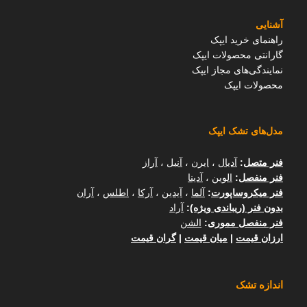
آشنایی
راهنمای خرید ایپک
گارانتی محصولات ایپک
نمایندگی‌های مجاز ایپک
محصولات ایپک
مدل‌های تشک ایپک
فنر متصل
:
آدیال
،
ایرن
،
آنیل
،
آراز
فنر منفصل
:
الوین
،
آدینا
فنر میکروساپورت
:
آلما
،
آیدین
،
آرکا
،
اطلس
،
آران
بدون فنر (ریباندی ویژه)
:
آراد
فنر منفصل مموری
:
الشن
ارزان قیمت
|
میان قیمت
|
گران قیمت
اندازه تشک