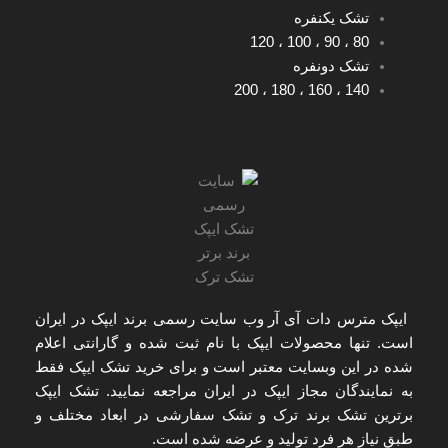
تشک یکنفره
120
،
100
،
90
،
80
تشک دونفره
200
،
180
،
160
،
140
ایپک مترس دات آی آر
وب سایت رسمی برند ایپک در ایران
است. تنها
محصولات ایپک با نام ثبت شده و گارانتی اعلام
شده
در این وبسایت معتبر است و برای
خرید تشک ایپک
فقط
به
نمایندگان مجاز ایپک در ایران
مراجعه نمایید. تشک ایپک
برترین تشک برند ترک و تشک سفارشی در ابعاد مختلف و
طبق نیاز هر فرد تولید و عرضه شده است.