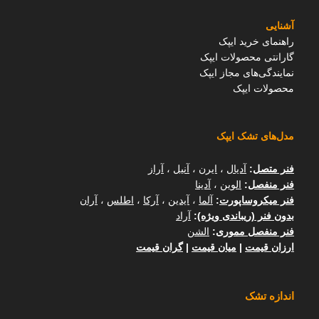
آشنایی
راهنمای خرید ایپک
گارانتی محصولات ایپک
نمایندگی‌های مجاز ایپک
محصولات ایپک
مدل‌های تشک ایپک
فنر متصل
:
آدیال
،
ایرن
،
آنیل
،
آراز
فنر منفصل
:
الوین
،
آدینا
فنر میکروساپورت
:
آلما
،
آیدین
،
آرکا
،
اطلس
،
آران
بدون فنر (ریباندی ویژه)
:
آراد
فنر منفصل مموری
:
الشن
ارزان قیمت
|
میان قیمت
|
گران قیمت
اندازه تشک