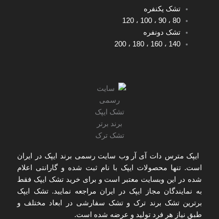
تشک یکنفره
120
،
100
،
90
،
80
تشک دونفره
200
،
180
،
160
،
140
ایپک مترس دات آی آر
وب سایت رسمی برند ایپک در ایران
است. تنها
محصولات ایپک با نام ثبت شده و گارانتی اعلام
شده
در این وبسایت معتبر است و برای
خرید تشک ایپک
فقط
به
نمایندگان مجاز ایپک در ایران
مراجعه نمایید. تشک ایپک
برترین تشک برند ترک و تشک سفارشی در ابعاد مختلف و
طبق نیاز هر فرد تولید و عرضه شده است.