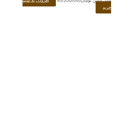
تومان
95/200/000
افزودن به سبد