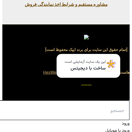
ستقیم و شرایط اخذ نمایندگی فروش
برای برند ایپک محفوظ است|
_____
ایت آزمایشی است
ا دیجیتس
سایت توسط
هِس وب
HesWeb
_____