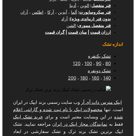
ل
:
الوین
،
آدینا
وساپورت
:
آلما
،
آیدین
،
آرکا
،
اطلس
،
آران
(ریباندی ویژه)
:
آراد
ل مموری
:
الشن
مت
|
میان قیمت
|
گران قیمت
فره
120
،
100
فره
200
،
180
،
1
 آی آر
وب سایت رسمی برند ایپک در ایران
لات ایپک با نام ثبت شده و گارانتی اعلام
سایت معتبر است و برای
خرید تشک ایپک
ان مجاز ایپک در ایران
مراجعه نمایید. تشک
تشک برند ترک و تشک سفارشی در ابعاد