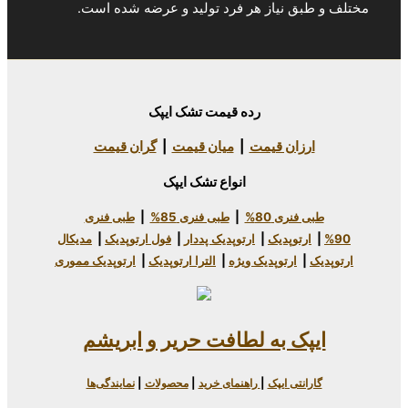
یاز هر فرد تولید و عرضه شده است.
رده قیمت تشک ایپک
 قیمت
|
میان قیمت
|
گران قیمت
انواع تشک ایپک
80%
|
طبی فنری 85%
|
طبی فنری
دیک
|
ارتوپدیک پددار
|
فول ارتوپدیک
|
مدیکال
وپدیک ویژه
|
الترا ارتوپدیک
|
ارتوپدیک مموری
به لطافت حریر و ابریشم
یپک
|
راهنمای خرید
|
محصولات
|
نمایندگی‌ها