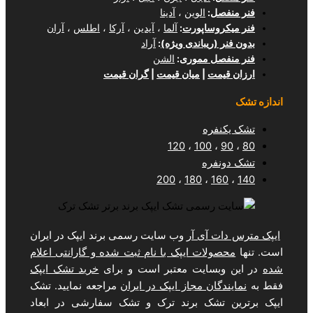
ل
:
الوین
،
آدینا
وساپورت
:
آلما
،
آیدین
،
آرکا
،
اطلس
،
آران
(ریباندی ویژه)
:
آراد
ل مموری
:
الشن
مت
|
میان قیمت
|
گران قیمت
فره
120
،
100
فره
200
،
180
،
1
 آی آر
وب سایت رسمی برند ایپک در ایران
لات ایپک با نام ثبت شده و گارانتی اعلام
سایت معتبر است و برای
خرید تشک ایپک
ان مجاز ایپک در ایران
مراجعه نمایید. تشک
تشک برند ترک و تشک سفارشی در ابعاد