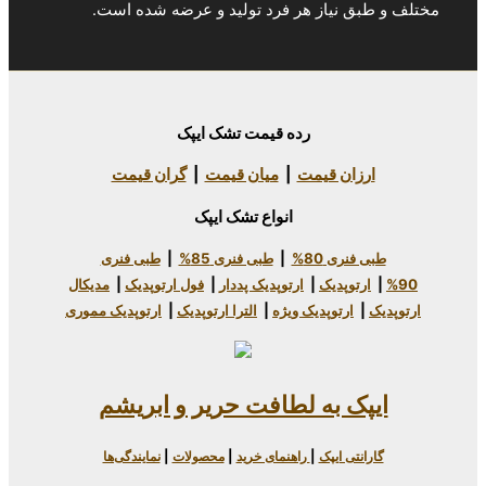
یاز هر فرد تولید و عرضه شده است.
رده قیمت تشک ایپک
 قیمت
|
میان قیمت
|
گران قیمت
انواع تشک ایپک
80%
|
طبی فنری 85%
|
طبی فنری
دیک
|
ارتوپدیک پددار
|
فول ارتوپدیک
|
مدیکال
وپدیک ویژه
|
الترا ارتوپدیک
|
ارتوپدیک مموری
به لطافت حریر و ابریشم
یپک
|
راهنمای خرید
|
محصولات
|
نمایندگی‌ها