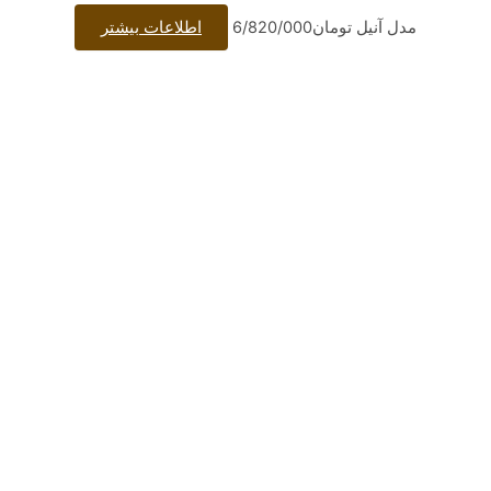
مان
6/820/000
اطلاعات بیشتر