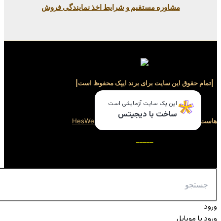
ستقیم و شرایط اخذ نمایندگی فروش
برای برند ایپک محفوظ است|
_____
ایت آزمایشی است
ا دیجیتس
سایت توسط
هِس وب
HesWeb
_____