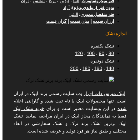
وساپورت
:
آلما
،
آیدین
،
آرکا
،
اطلس
،
آران
(ریباندی ویژه)
:
آراد
ل مموری
:
الشن
مت
|
میان قیمت
|
گران قیمت
فره
120
،
100
فره
200
،
180
،
1
 آی آر
وب سایت رسمی برند ایپک در ایران
لات ایپک با نام ثبت شده و گارانتی اعلام
سایت معتبر است و برای
خرید تشک ایپک
ان مجاز ایپک در ایران
مراجعه نمایید. تشک
تشک برند ترک و تشک سفارشی در ابعاد
یاز هر فرد تولید و عرضه شده است.