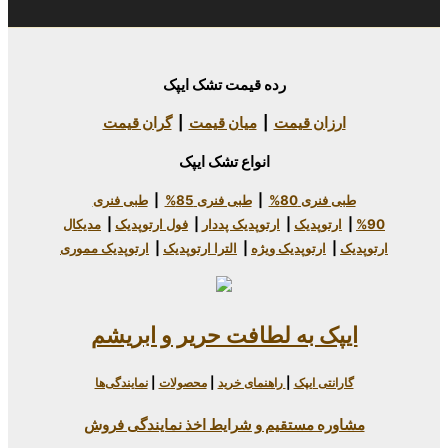
رده قیمت تشک ایپک
 قیمت
|
میان قیمت
|
گران قیمت
انواع تشک ایپک
80%
|
طبی فنری 85%
|
طبی فنری
دیک
|
ارتوپدیک پددار
|
فول ارتوپدیک
|
مدیکال
وپدیک ویژه
|
الترا ارتوپدیک
|
ارتوپدیک مموری
به لطافت حریر و ابریشم
یپک
|
راهنمای خرید
|
محصولات
|
نمایندگی‌ها
ستقیم و شرایط اخذ نمایندگی فروش