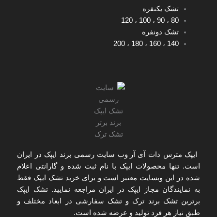
تشک یکنفره
120
،
100
،
90
،
80
تشک دونفره
200
،
180
،
160
،
140
ایپک مترس دات آی آر
وب سایت رسمی برند ایپک در ایران
است. تنها
محصولات ایپک با نام ثبت شده و گارانتی اعلام
شده
در این وبسایت معتبر است و برای
خرید تشک ایپک
فقط
به
نمایندگان مجاز ایپک در ایران
مراجعه نمایید. تشک ایپک
برترین تشک برند ترک و تشک سفارشی در ابعاد مختلف و
طبق نیاز هر فرد تولید و عرضه شده است.