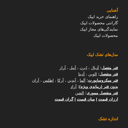
آشنایی
راهنمای خرید ایپک
گارانتی محصولات ایپک
نمایندگی‌های مجاز ایپک
محصولات ایپک
مدل‌های تشک ایپک
فنر متصل
:
آدیال
،
ایرن
،
آنیل
،
آراز
فنر منفصل
:
الوین
،
آدینا
فنر میکروساپورت
:
آلما
،
آیدین
،
آرکا
،
اطلس
،
آران
بدون فنر (ریباندی ویژه)
:
آراد
فنر منفصل مموری
:
الشن
ارزان قیمت
|
میان قیمت
|
گران قیمت
اندازه تشک