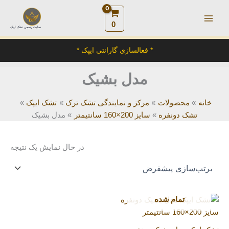
رش
ه
0
سایت رسمی تشک ایپک
حتوا
* فعالسازی گارانتی ایپک *
مدل بشیک
خانه
محصولات
مرکز و نمایندگی تشک ترک
تشک ایپک
تشک دونفره
سایز 200×160 سانتیمتر
مدل بشیک
در حال نمایش یک نتیجه
تمام شده