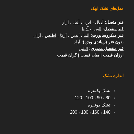
مدل‌های تشک ایپک
فنر متصل
:
آدیال
،
ایرن
،
آنیل
،
آراز
فنر منفصل
:
الوین
،
آدینا
فنر میکروساپورت
:
آلما
،
آیدین
،
آرکا
،
اطلس
،
آران
بدون فنر (ریباندی ویژه)
:
آراد
فنر منفصل مموری
:
الشن
ارزان قیمت
|
میان قیمت
|
گران قیمت
اندازه تشک
تشک یکنفره
120
،
100
،
90
،
80
تشک دونفره
200
،
180
،
160
،
140