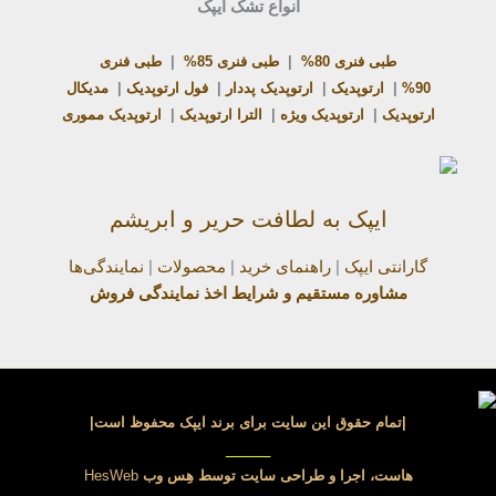
انواع تشک ایپک
طبی فنری 80%
|
طبی فنری 85%
|
طبی فنری
90%
|
ارتوپدیک
|
ارتوپدیک پددار
|
فول ارتوپدیک
|
مدیکال
ارتوپدیک
|
ارتوپدیک ویژه
|
الترا ارتوپدیک
|
ارتوپدیک مموری
ایپک به لطافت حریر و ابریشم
گارانتی ایپک
|
راهنمای خرید
|
محصولات
|
نمایندگی‌ها
مشاوره مستقیم و شرایط اخذ نمایندگی فروش
|تمام حقوق این سایت برای برند ایپک محفوظ است|
_____
هاست، اجرا و طراحی سایت توسط
هِس وب
HesWeb