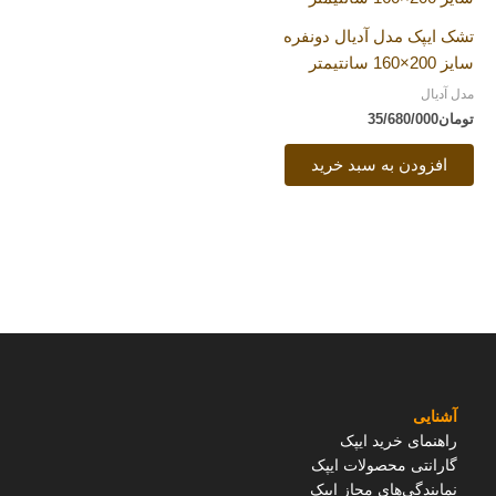
تشک ایپک مدل آدیال دونفره
سایز 200×160 سانتیمتر
مدل آدیال
تومان
35/680/000
افزودن به سبد خرید
آشنایی
راهنمای خرید ایپک
گارانتی محصولات ایپک
نمایندگی‌های مجاز ایپک