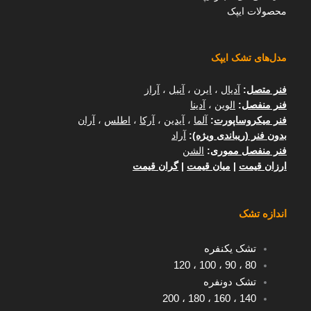
محصولات ایپک
مدل‌های تشک ایپک
فنر متصل
:
آدیال
،
ایرن
،
آنیل
،
آراز
فنر منفصل
:
الوین
،
آدینا
فنر میکروساپورت
:
آلما
،
آیدین
،
آرکا
،
اطلس
،
آران
بدون فنر (ریباندی ویژه)
:
آراد
فنر منفصل مموری
:
الشن
ارزان قیمت
|
میان قیمت
|
گران قیمت
اندازه تشک
تشک یکنفره
120
،
100
،
90
،
80
تشک دونفره
200
،
180
،
160
،
140