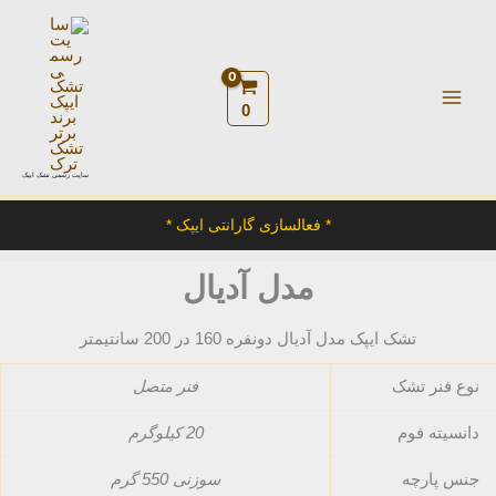
رش
ه
حتوا
0
سایت رسمی تشک ایپک
* فعالسازی گارانتی ایپک *
مدل آدیال
تشک ایپک مدل آدیال دونفره 160 در 200 سانتیمتر
نوع فنر تشک
فنر متصل
دانسیته فوم
20 کیلوگرم
جنس پارچه
سوزنی 550 گرم