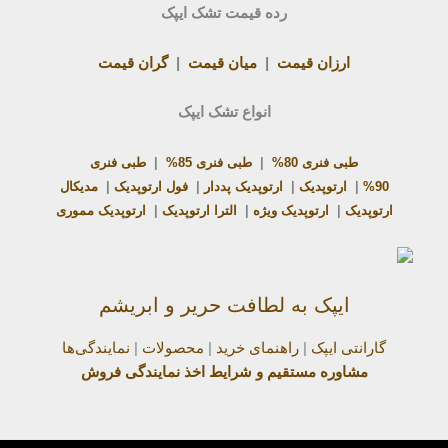
رده قیمت تشک ایپک
ارزان قیمت
|
میان قیمت
|
گران قیمت
انواع تشک ایپک
طبی فنری 80%
|
طبی فنری 85%
|
طبی فنری
90%
|
ارتوپدیک
|
ارتوپدیک پددار
|
فول ارتوپدیک
|
مدیکال
ارتوپدیک
|
ارتوپدیک ویژه
|
الترا ارتوپدیک
|
ارتوپدیک مموری
ایپک به لطافت حریر و ابریشم
گارانتی ایپک
|
راهنمای خرید
|
محصولات
|
نمایندگی‌ها
مشاوره مستقیم و شرایط اخذ نمایندگی فروش