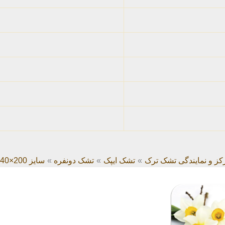
کز و نمایندگی تشک ترک
تشک ایپک
تشک دونفره
سایز 200×140 سانتیمتر