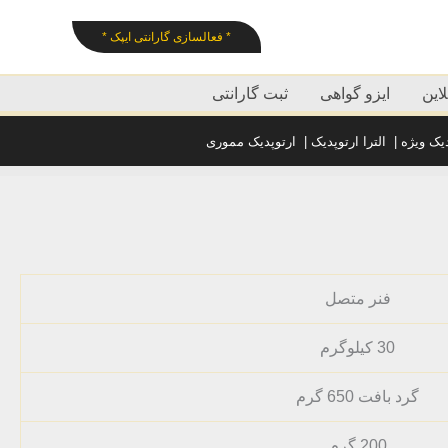
* فعالسازی گارانتی ایپک *
این
ایزو گواهی
ثبت گارانتی
دیک ویژه
|
الترا ارتوپدیک
|
ارتوپدیک مموری
فنر متصل
30 کیلوگرم
گرد بافت 650 گرم
200 گرم