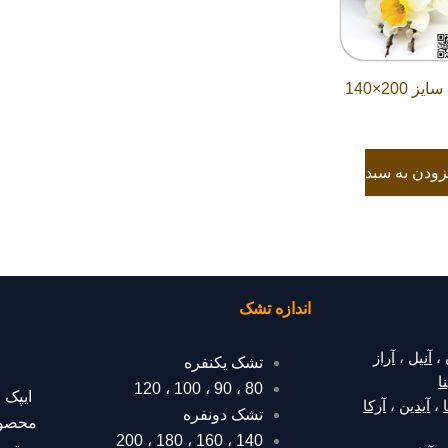
تشک ایپک مدل آراز دونفره سایز 200×140
زودن به سبد
اندازه تشک
،
آنیل
،
آراز
تشک یکنفره
ا
120
،
100
،
90
،
80
ایپک 
،
آیدین
،
آرکا
تشک دونفره
محصول
200
،
180
،
160
،
140