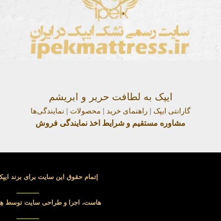
ایپک به لطافت حریر و ابریشم
گارانتی ایپک
|
راهنمای خرید
|
محصولات
|
نمایندگی‌ها
مشاوره مستقیم و شرایط اخذ نمایندگی فروش
|تمام حقوق این سایت برای برند ای
_____
هاست، اجرا و طراحی سایت توسط
ه
_____