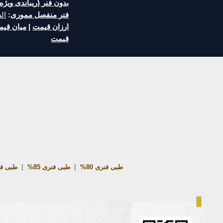
بدون فنر (ریباندی ویژه)
فنر منفصل مموری
:
ال
ارزان قیمت
|
میان قی
قیمت
طبی فنری 80%
|
طبی فنری 85%
|
طبی فنر