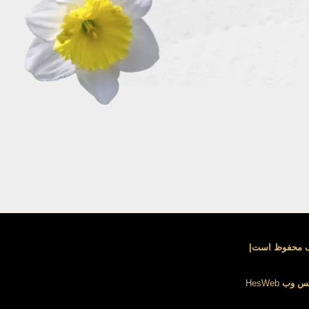
پک محفوظ است|
ِس وب
HesWeb