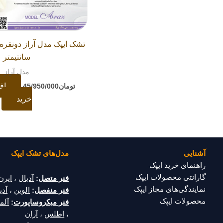
سانتیمتر
مدل آراز
اف
تومان
45/950/000
خرید
آشنایی
مدل‌های تشک ایپک
راهنمای خرید ایپک
گارانتی محصولات ایپک
فنر متصل
:
آدیال
،
ایرن
نمایندگی‌های مجاز ایپک
فنر منفصل
:
الوین
،
آدین
محصولات ایپک
فنر میکروساپورت
:
آلما
،
اطلس
،
آران