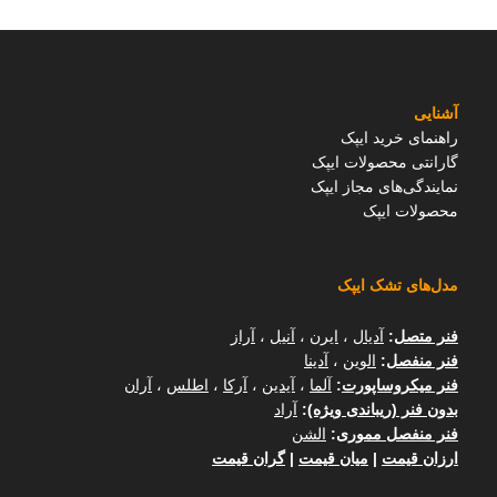
آشنایی
راهنمای خرید ایپک
گارانتی محصولات ایپک
نمایندگی‌های مجاز ایپک
محصولات ایپک
مدل‌های تشک ایپک
فنر متصل
:
آدیال
،
ایرن
،
آنیل
،
آراز
فنر منفصل
:
الوین
،
آدینا
فنر میکروساپورت
:
آلما
،
آیدین
،
آرکا
،
اطلس
،
آران
بدون فنر (ریباندی ویژه)
:
آراد
فنر منفصل مموری
:
الشن
ارزان قیمت
|
میان قیمت
|
گران قیمت