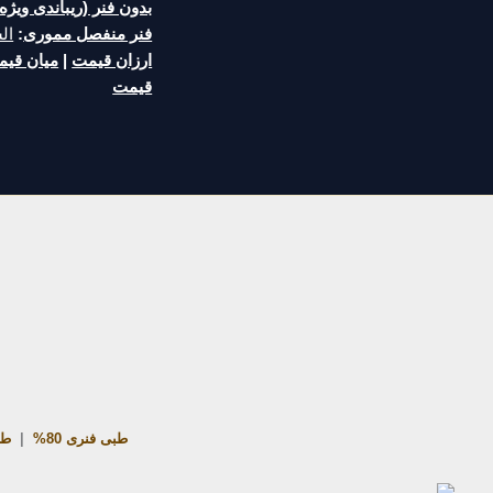
بدون فنر (ریباندی ویژه)
فنر منفصل مموری
:
ال
ارزان قیمت
|
میان قی
قیمت
طبی فنری 80%
|
طب