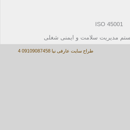
ISO 45001
ﯿﺴﺘﻢ ﻣﺪﯾﺮﯾﺖ ﺳﻼﻣﺖ و اﯾﻤﻨﯽ ﺷﻐﻠﯽ