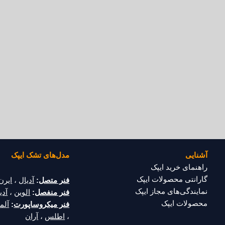
آشنایی
مدل‌های تشک ایپک
راهنمای خرید ایپک
گارانتی محصولات ایپک
فنر متصل
:
آدیال
،
ایرن
نمایندگی‌های مجاز ایپک
فنر منفصل
:
الوین
،
آدین
محصولات ایپک
فنر میکروساپورت
:
آلما
،
اطلس
،
آران