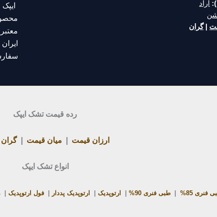
:
آراد
ایپک 
شن
محصول
مت
|
گران
معتبر
ایران
م
سفارش
رده قیمت تشک ایپک
ارزان قیمت
|
میان قیمت
|
گران 
انواع تشک ایپک
ی فنری 85%
|
طبی فنری 90%
|
ارتوپدیک
|
ارتوپدیک پددار
|
فول ارتوپدیک
|
م