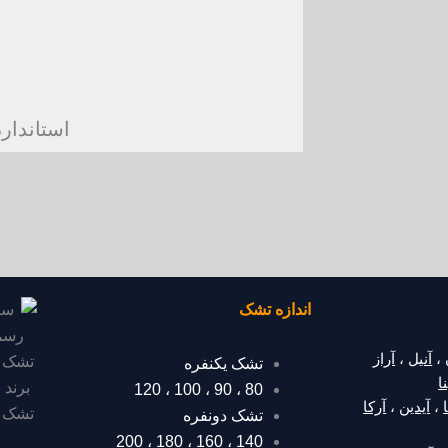
استاندار
اندازه تشک
،
آنیل
،
آراز
تشک یکنفره
ا
120
،
100
،
90
،
80
،
آیدین
،
آرکا
تشک دونفره
200
،
180
،
160
،
140