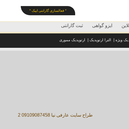
* فعالسازی گارانتی ایپک *
این
ایزو گواهی
ثبت گارانتی
دیک ویژه
|
الترا ارتوپدیک
|
ارتوپدیک مموری