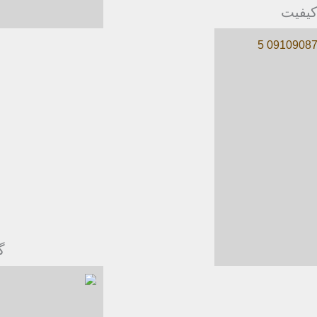
کیفیت
گ